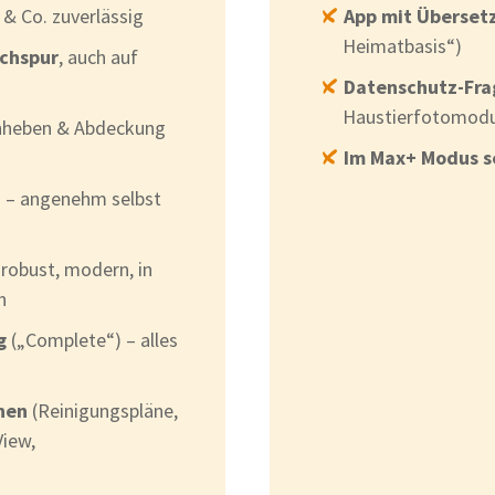
 & Co. zuverlässig
App mit Überset
Heimatbasis“)
schspur
, auch auf
Datenschutz-Fra
Haustierfotomod
nheben & Abdeckung
Im Max+ Modus s
) – angenehm selbst
robust, modern, in
h
g
(„Complete“) – alles
nen
(Reinigungspläne,
View,