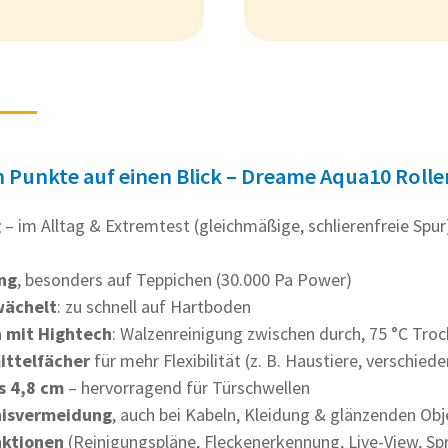
n Punkte auf einen Blick – Dreame Aqua10 Roll
g
– im Alltag & Extremtest (gleichmäßige, schlierenfreie Spur
ng
, besonders auf Teppichen (30.000 Pa Power)
wächelt
: zu schnell auf Hartboden
n mit Hightech
: Walzenreinigung zwischen durch, 75 °C Troc
ittelfächer
für mehr Flexibilität (z. B. Haustiere, verschie
s 4,8 cm
– hervorragend für Türschwellen
nisvermeidung
, auch bei Kabeln, Kleidung & glänzenden Ob
nktionen
(Reinigungspläne, Fleckenerkennung, Live-View, Sp