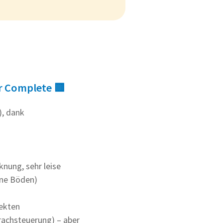
er Complete 🟨
), dank
knung, sehr leise
dene Böden)
jekten
rachsteuerung) – aber