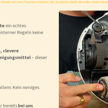
önnen wir eine Provision erhalten. Der Kaufpreis bleibt derselbe. Vielen Dank
te
ein echtes
interner Regeln keine
, clevere
inigungsmittel
– dieser
llem: Kein nerviges
r bereits
bei uns