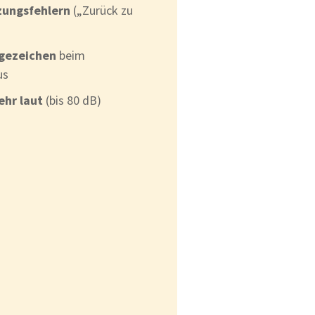
zungsfehlern
(„Zurück zu
gezeichen
beim
us
ehr laut
(bis 80 dB)