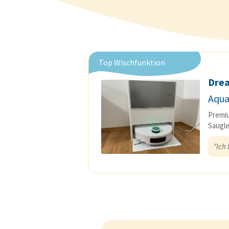
Top Wischfunktion
Dre
Aqua
Premiu
Saugle
"Ich 