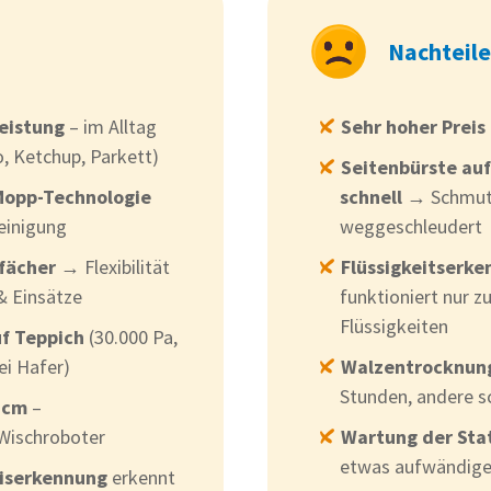
Nachteile
eistung
– im Alltag
Sehr hoher Preis
, Ketchup, Parkett)
Seitenbürste auf
Mopp-Technologie
schnell
→ Schmutz
einigung
weggeschleudert
fächer
→ Flexibilität
Flüssigkeitserke
& Einsätze
funktioniert nur z
Flüssigkeiten
uf Teppich
(30.000 Pa,
ei Hafer)
Walzentrocknung
Stunden, andere s
8 cm
–
 Wischroboter
Wartung der Sta
etwas aufwändige
niserkennung
erkennt