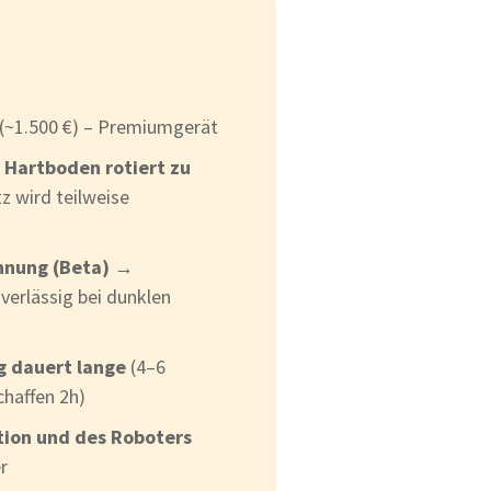
(~1.500 €) – Premiumgerät
 Hartboden rotiert zu
 wird teilweise
nnung (Beta)
→
uverlässig bei dunklen
 dauert lange
(4–6
chaffen 2h)
tion und des Roboters
r