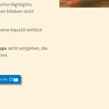
echte Highlights
en blieben nicht
eame Aqua10 wirklich
ipps
nicht entgehen, die
len.
o an. 🎞️