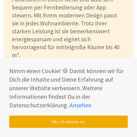
bequem per Fernbedienung oder App
steuern. Mit ihrem modernen Design passt
sie in jedes Wohnambiente. Trotz ihrer
starken Leistung ist sie bemerkenswert
energiesparsam und eignet sich
hervorragend für mittelgroße Räume bis 40
m².
890,87 €
(999 €)
Nimm einen Cookie! 🍪 Damit können wir für
Dich die Inhalte und Deine Erfahrung auf
Bei Amazon ansehen*
unserer Website verbessern. Weitere
Zum Erfahrungsbericht
Informationen findest Du in der
Datenschutzerklärung.
Ansehen
Die De'Longhi Pinguino PAC EX105 ist
OK, ich stimme zu.
der "Energieeffizienz-Testsieger" für