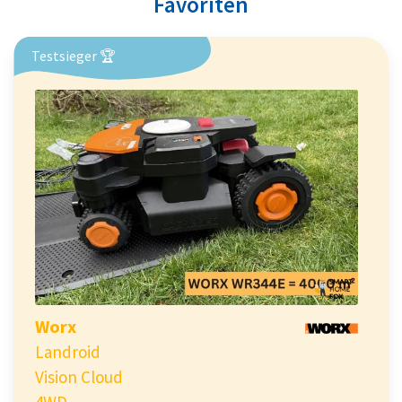
Favoriten
Testsieger 🏆
Worx
Landroid
Vision Cloud