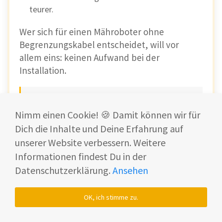
teurer.
Wer sich für einen Mähroboter ohne
Begrenzungskabel entscheidet, will vor
allem eins: keinen Aufwand bei der
Installation.
Kein Graben, kein Verlegen, kein Mast
im Garten. Der GOAT O1200 macht
Nimm einen Cookie! 🍪 Damit können wir für
genau das möglich.
Dich die Inhalte und Deine Erfahrung auf
unserer Website verbessern. Weitere
Informationen findest Du in der
In unserem Test war die Einrichtung in
unter
Datenschutzerklärung.
Ansehen
20 Minuten abgeschlossen
.
Die automatische Kartierung hat die erste
OK, ich stimme zu.
Zone vollständig selbst erfasst. Kein
manuelles Abfahren der Grenzen.