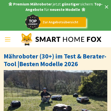
🌼 Premium Mähroboter
jetzt
günstiger
sichern:
Top-
Angebote
für
neueste Modelle
🌼
Zur Angebotsübersicht
Toggle
navigation
Mähroboter (30+) im Test & Berater-
Tool |Besten Modelle 2026