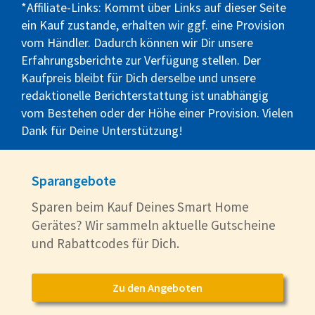
*Affiliate-Links: Kommt über Links auf dieser Seite
ein Kauf zustande, erhalten wir ggf. eine Provision
vom Händler. Dadurch können wir Dir unsere
Erfahrungsberichte zur Verfügung stellen. Der
Kaufpreis bleibt für Dich derselbe und unsere
redaktionelle Berichterstattung ist unabhängig
vom Bestehen oder der Höhe einer Provision. Vielen
Dank für Deine Unterstützung!
Sparangebote
Sparen beim Kauf Deines Smart Home
Gerätes? Wir sammeln aktuelle Gutscheine
und Rabattcodes für Dich.
Zu den Angeboten