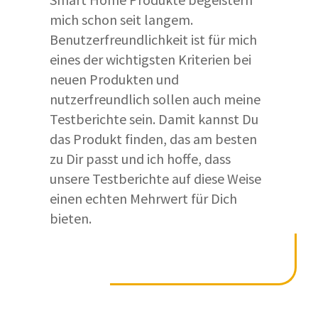
Staubsauger auf Herz und Nieren geprüft
mich schon seit langem.
und mit der Konkurrenz verglichen hat,
Benutzerfreundlichkeit ist für mich
liefern Dir unsere Testberichte eine
eines der wichtigsten Kriterien bei
ausführliche und unabhängige Beratung.
neuen Produkten und
nutzerfreundlich sollen auch meine
Mehr über das Smart Home Fox Team
Testberichte sein. Damit kannst Du
erfährst Du auf der "
Über uns Seite
".
das Produkt finden, das am besten
zu Dir passt und ich hoffe, dass
Die Grundlage für unsere Bewertung
unsere Testberichte auf diese Weise
bildet immer unser standardisierter
einen echten Mehrwert für Dich
Praxistest.
bieten.
Dabei schauen wir uns die
folgenden
Kategorien
genau an: