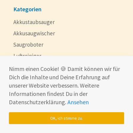
Kategorien
Akkustaubsauger
Akkusaugwischer
Saugroboter
Luftreiniger
Mobile Klimaanlagen
Nimm einen Cookie! 🍪 Damit können wir für
Dich die Inhalte und Deine Erfahrung auf
Wischroboter
unserer Website verbessern. Weitere
Fensterroboter
Informationen findest Du in der
Smartwatch
Datenschutzerklärung.
Ansehen
Drohnen
OK, ich stimme zu.
Balkonkraftwerk