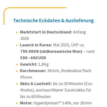
Technische Eckdaten & Auslieferung
Marktstart in Deutschland:
Anfang
2026
Launch in Korea:
Mai 2025, UVP ca.
799.000 ₩ (südkoreanische Won)
– rund
580 – 600 USD
Gewicht:
1,8 kg
Durchmesser:
38 mm, Bodendüse flach
95 mm
Akku & Laufzeit:
bis zu 30 Minuten (Eco-
Modus), austauschbarer Zusatzakku für
bis zu 60 Minuten
Motor:
Hyperdymium™ 140 k, nur 28 mm