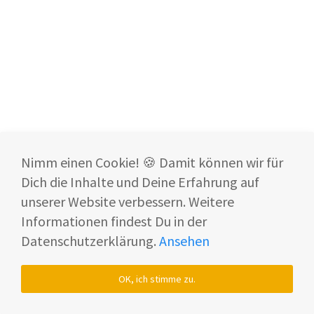
Hygiene
10.09.2025
Dyson Spot+Scrub AI
08.12.2025
Nimm einen Cookie! 🍪 Damit können wir für
Dyson V16 Piston Animal
Dich die Inhalte und Deine Erfahrung auf
unserer Website verbessern. Weitere
16.10.2025
Informationen findest Du in der
Datenschutzerklärung.
Ansehen
OK, ich stimme zu.