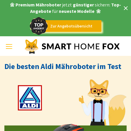
🌼 Premium Mähroboter
jetzt
günstiger
sichern:
Top-
Angebote
für
neueste Modelle
🌼
Zur Angebotsübersicht
Toggle
navigation
Die besten Aldi Mähroboter im Test