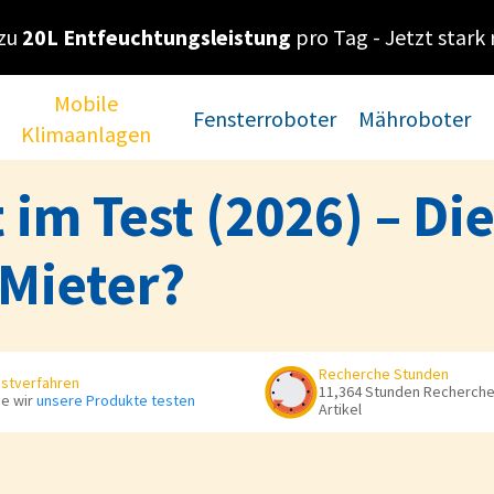
 zu
20L Entfeuchtungsleistung
pro Tag - Jetzt stark 
Mobile
Fensterroboter
Mähroboter
Klimaanlagen
im Test (2026) – Die 
 Mieter?
Recherche Stunden
stverfahren
11,364 Stunden Recherche 
e wir
unsere Produkte testen
Artikel