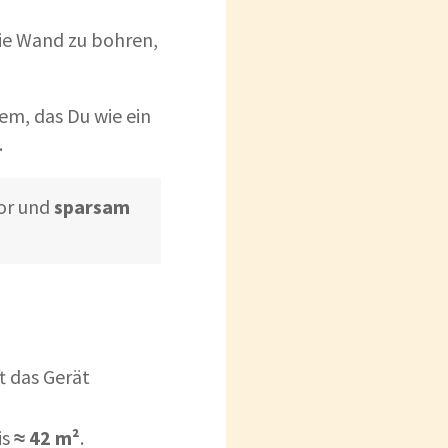
ie Wand zu bohren,
tem, das Du wie ein
.
tor und
sparsam
t das Gerät
is
≈ 42 m²
.