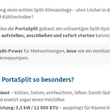
tung einer echten Split-Klimaanlage –
ohne
Löcher in d
d Kühltechniker?
dea die
PortaSplit
gebaut: ein vollwertiges Split-Sys
h
aufstellen, anschließen und sofort starten
kannst
plit-Power
für Mietwohnungen,
leise
wie ein Ventila
Wärmepumpen.
 PortaSplit so besonders?
alent
– kühlen, heizen, entfeuchten, lüften. Damit läuf
 ersetzt sogar einen Heizlüfter.
istung:
3,5 kW / 12 000 BTU
– ausgelegt für Räume b