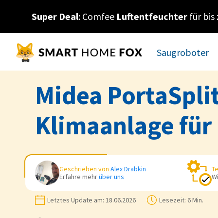
Super Deal
: Comfee
Luftentfeuchter
für bis
Saugroboter
Midea PortaSplit 
Klimaanlage für
Geschrieben von
Alex Drabkin
Te
Erfahre mehr
über uns
Wi
Letztes Update am:
18.06.2026
Lesezeit:
6 Min.