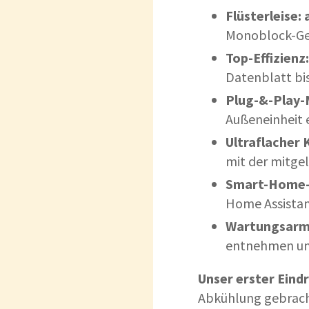
Flüsterleise:
Monoblock-Gerä
Top-Effizienz:
Datenblatt bi
Plug-&-Play
Außeneinheit e
Ultraflacher 
mit der mitge
Smart-Home-
Home Assistan
Wartungsarm
entnehmen un
Unser erster Eind
Abkühlung gebrac