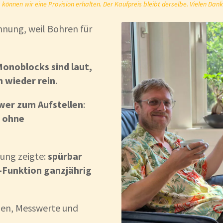
önnen wir eine Provision erhalten. Der Kaufpreis bleibt derselbe. Vielen Dank
nung, weil Bohren für
onoblocks sind laut,
h wieder rein
.
wer zum Aufstellen
:
 ohne
nung zeigte:
spürbar
1-Funktion ganzjährig
gen, Messwerte und