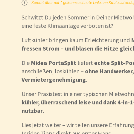
Kommt über mit * gekennzeichnete Links ein Kauf zustande, k
Schwitzt Du jeden Sommer in Deiner Mietwoh
eine feste Klimaanlage verboten ist?
Luftkühler bringen kaum Erleichterung und
M
fressen Strom – und blasen die Hitze gleic
Die
Midea PortaSplit
liefert
echte Split-Po
anschließen, loskühlen –
ohne Handwerker,
Vermietergenehmigung
.
Unser Praxistest in einer typischen Mietwoh
kühler, überraschend leise und dank 4-in-
nutzbar
.
Lies jetzt weiter – wir
teilen unsere Erfahrun
Insider-Tipps direkt aus erster Hand.