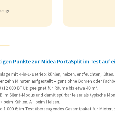
esign
tigen Punkte zur Midea PortaSplit im Test auf e
lage mit 4-in-1-Betrieb: kühlen, heizen, entfeuchten, lüften.
ter zehn Minuten aufgestellt – ganz ohne Bohren oder Fachbe
W (12 000 BTU); geeignet für Räume bis etwa 40 m².
B im Silent-Modus und damit spürbar leiser als typische Mo
++ beim Kühlen, A+ beim Heizen.
nd 1 000 €; im Test überzeugendes Gesamtpaket für Mieter, 