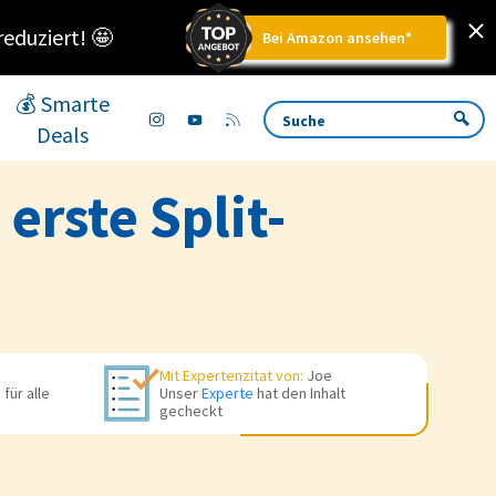
reduziert!
🤩
Bei Amazon ansehen*
💰 Smarte
Deals
erste Split-
Mit Expertenzitat von:
Joe
für alle
Unser
Experte
hat den Inhalt
gecheckt