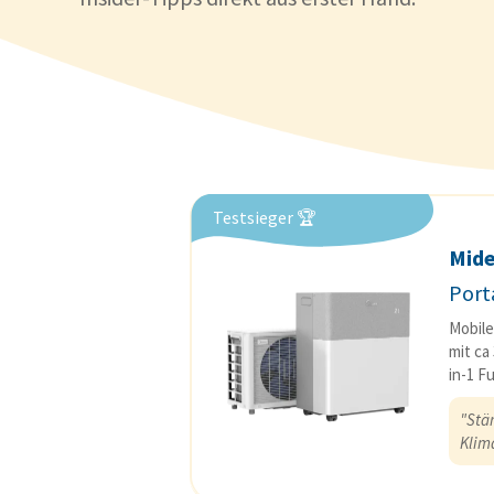
Testsieger 🏆
Mid
Port
Mobile
mit ca
in-1 F
"Stär
Klim