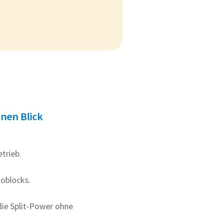
inen Blick
trieb.
noblocks.
die Split-Power ohne