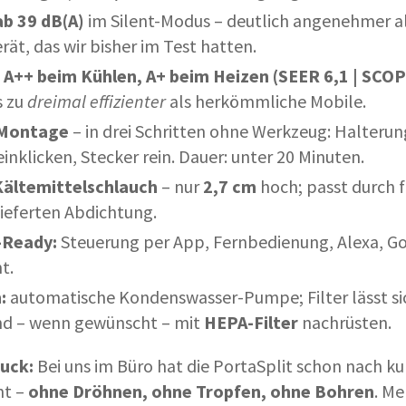
ab 39 dB(A)
im Silent-Modus – deutlich angenehmer al
t, das wir bisher im Test hatten.
A++ beim Kühlen, A+ beim Heizen (SEER 6,1 | SCOP
s zu
dreimal effizienter
als herkömmliche Mobile.
-Montage
– in drei Schritten ohne Werkzeug: Halteru
inklicken, Stecker rein. Dauer: unter 20 Minuten.
Kältemittelschlauch
– nur
2,7 cm
hoch; passt durch f
lieferten Abdichtung.
Ready:
Steuerung per App, Fernbedienung, Alexa, Go
t.
:
automatische Kondenswasser-Pumpe; Filter lässt s
d – wenn gewünscht – mit
HEPA-Filter
nachrüsten.
ruck:
Bei uns im Büro hat die PortaSplit schon nach ku
ht –
ohne Dröhnen, ohne Tropfen, ohne Bohren
. Me