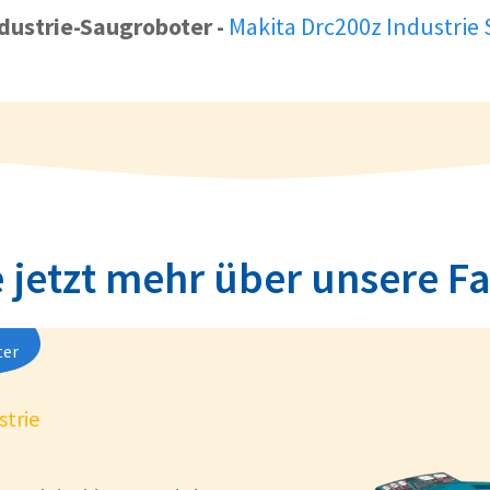
ndustrie-Saugroboter
-
Makita Drc200z Industrie
 jetzt mehr über unsere F
ter
strie