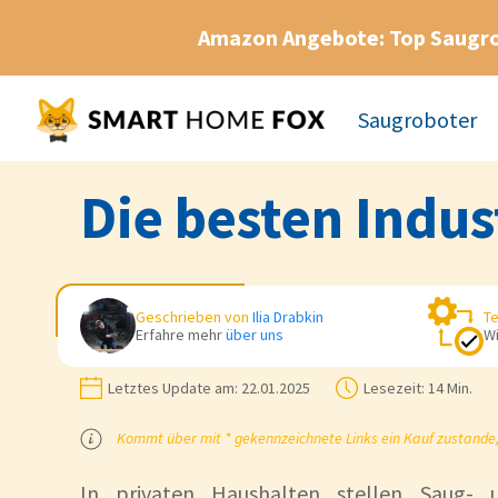
Amazon Angebote: Top Saugr
Saugroboter
Die besten Indus
Geschrieben von
Ilia Drabkin
Te
Erfahre mehr
über uns
Wi
Letztes Update am:
22.01.2025
Lesezeit:
14 Min.
Kommt über mit * gekennzeichnete Links ein Kauf zustande, k
In privaten Haushalten stellen Saug- 