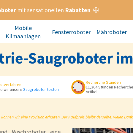
oboter
mit sensationellen
Rabatten
🤩
Mobile
Fensterroboter
Mähroboter
Klimaanlagen
trie-Saugroboter im
Recherche Stunden
stverfahren
11,364 Stunden Recherche 
e wir unsere
Saugroboter testen
Artikel
önnen wir eine Provision erhalten. Der Kaufpreis bleibt derselbe. Vielen Dank
und Wischroboter eine