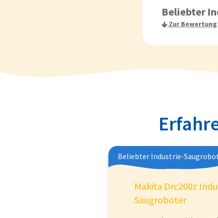
Beliebter I
Zur Bewertung
Erfahre
Beliebter Industrie-Saugrobo
Makita Drc200z Indu
Saugroboter