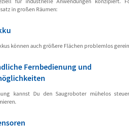
ziell für industrielle Anwendungen konzipiert. 
satz in großen Räumen:
kku
Akkus können auch größere Flächen problemlos gerei
ndliche Fernbedienung und
öglichkeiten
nung kannst Du den Saugroboter mühelos steuer
mieren.
Sensoren