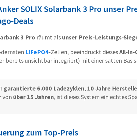
Anker SOLIX Solarbank 3 Pro unser Pre
ago-Deals
larbank 3 Pro
räumt als
unser Preis-Leistungs-Sieg
odernsten
LiFePO4
-Zellen, beeindruckt dieses
All-in
ier bereits unsichtbar integriert) mit einer satten Bas
ch
garantierte 6.000 Ladezyklen
,
10 Jahre Herstell
r von
über 15 Jahren
, ist dieses System ein echtes Sp
uerung zum Top-Preis