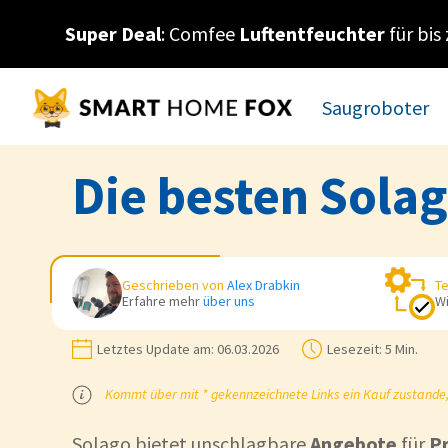
Super Deal
: Comfee
Luftentfeuchter
für bis
Saugroboter
Die besten Sola
Geschrieben von
Alex Drabkin
Te
Erfahre mehr
über uns
Wi
Letztes Update am:
06.03.2026
Lesezeit:
5 Min.
Kommt über mit * gekennzeichnete Links ein Kauf zustande, k
Solago bietet unschlagbare
Angebote
für
P