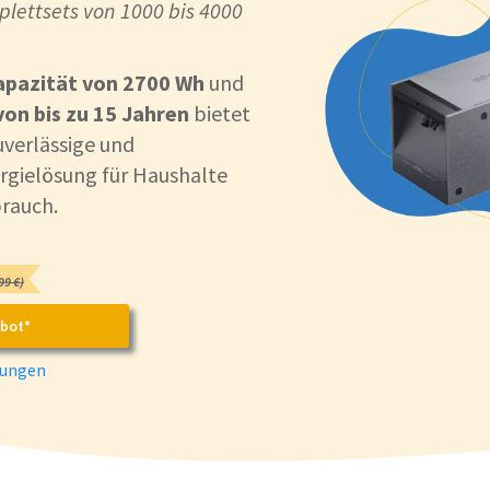
plettsets von 1000 bis 4000
apazität von 2700 Wh
und
on bis zu 15 Jahren
bietet
uverlässige und
ergielösung für Haushalte
rauch.
99 €)
bot*
rungen