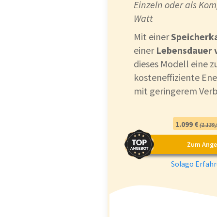
Einzeln oder als Kom
Watt
Mit einer
Speicherk
einer
Lebensdauer v
dieses Modell eine z
kosteneffiziente En
mit geringerem Verb
1.099 €
(1.139,
Zum Ange
Solago Erfah