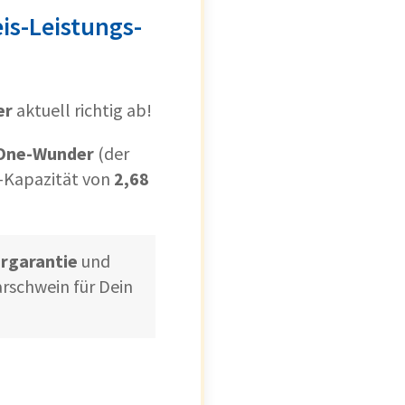
is-Leistungs-
er
aktuell richtig ab!
-One-Wunder
(der
is-Kapazität von
2,68
ergarantie
und
arschwein für Dein