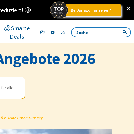
reduziert!
🤩
Bei Amazon ansehen*
💰 Smarte
Deals
 Angebote 2026
für alle
 für Deine Unterstützung!