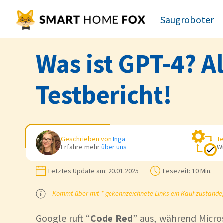
Saugroboter
Was ist GPT-4? A
Testbericht!
Geschrieben von
Inga
Te
Erfahre mehr
über uns
Wi
Letztes Update am:
20.01.2025
Lesezeit:
10 Min.
Kommt über mit * gekennzeichnete Links ein Kauf zustande, k
Google ruft “
Code Red
” aus, während Micros