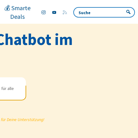
💰 Smarte
Deals
 Chatbot im
für alle
 für Deine Unterstützung!