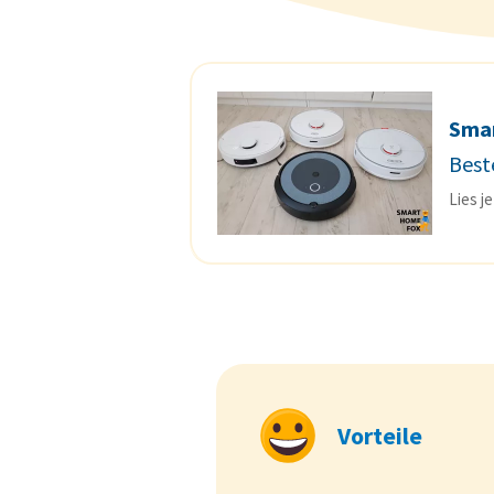
Sma
Best
Lies j
Vorteile