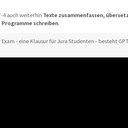
-4 auch weiterhin
Texte zusammenfassen, übersetz
e Programme schreiben
.
 Exam - eine Klausur für Jura Studenten - besteht GPT 