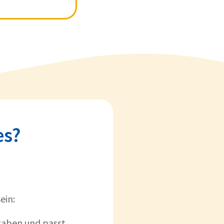
es?
ein:
gaben und passt