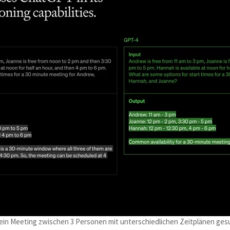
r ein Meeting zwischen 3 Personen mit unterschiedlichen Zeitplänen ges