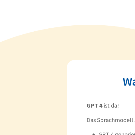
Wa
GPT 4
ist da!
Das Sprachmodell 
GPT 4 generie