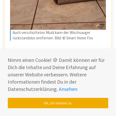
Auch verschüttetes Müsli kann der Wischsauger
rückstandslos entfernen. Bild: © Smart Home Fox
Die Reinigungsleistung des H11 an
Nimm einen Cookie! 🍪 Damit können wir für
Kanten und in Ecken
Dich die Inhalte und Deine Erfahrung auf
unserer Website verbessern. Weitere
Die
Bürstenwalze
des Dreame H11 ist
an
einer Seite offen
, also nicht von einem
Informationen findest Du in der
Plastikrand umgeben. Auf dieser Seite kannst
Datenschutzerklärung.
Ansehen
Du damit sehr gut Schmutz bis an den
äußersten Rand entfernen.
OK, ich stimme zu.