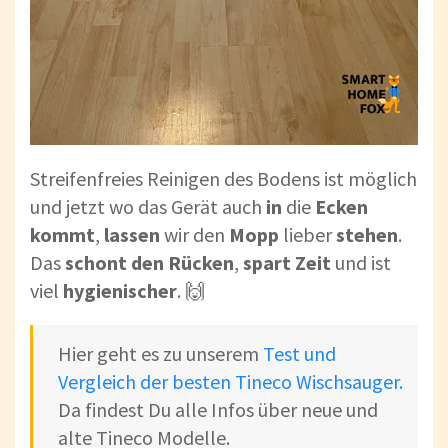
Streifenfreies Reinigen des Bodens ist möglich
und jetzt wo das Gerät auch
in
die
Ecken
kommt
,
lassen
wir den
Mopp
lieber
stehen
.
Das
schont den Rücken
,
spart
Zeit
und ist
viel
hygienischer
. 🙌
Hier geht es zu unserem
Test und
Vergleich der besten Tineco Wischsauger.
Da findest Du alle Infos über neue und
alte Tineco Modelle.