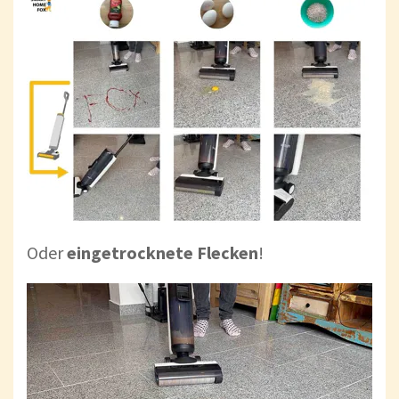
Oder
eingetrocknete
Flecken
!