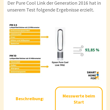
Der Pure Cool Link der Generation 2016 hat in
unserem Test folgende Ergebnisse erzielt.
Messwerte
M
Beschreibung:
Messwerte beim
Messwerte
Beschreibung:
nach 30
beim Start
Start
Min