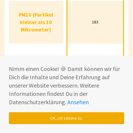
PM10 (Partikel
PM10 (Partikel
kleiner als 10
kleiner als 10
183
42
183
Mikrometer)
Mikrometer)
PM2,5 (Partikel
PM2,5 (Partikel
kleiner als 2,5
kleiner als 2,5
143
25
143
Nimm einen Cookie! 🍪 Damit können wir für
Mikrometer)
Mikrometer)
Dich die Inhalte und Deine Erfahrung auf
unserer Website verbessern. Weitere
Informationen findest Du in der
Luftqualität
Luftqualität
Datenschutzerklärung.
Ansehen
(Gesamtsauberkeit
(Gesamtsauberkeit
Schlecht
Schlecht
Gut
der Luft)
der Luft)
OK, ich stimme zu.