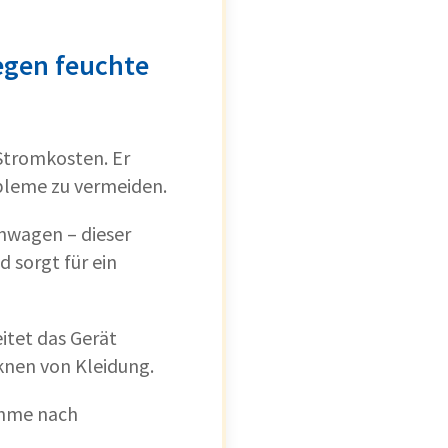
egen feuchte
 Stromkosten. Er
obleme zu vermeiden.
nwagen – dieser
 sorgt für ein
itet das Gerät
knen von Kleidung.
ahme nach