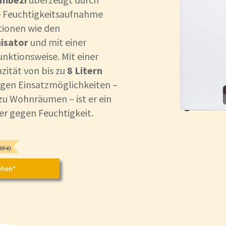
e Feuchtigkeitsaufnahme
tionen wie den
nisator
und mit einer
nktionsweise. Mit einer
ität von bis zu
8 Litern
tigen Einsatzmöglichkeiten –
zu Wohnräumen – ist er ein
ter gegen Feuchtigkeit.
99 €)
ehen*