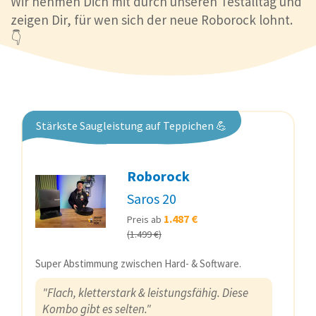
Wir nehmen Dich mit durch unseren Testalltag und
zeigen Dir, für wen sich der neue Roborock lohnt.
👇
Stärkste Saugleistung auf Teppichen 💪
Roborock
Saros 20
1.487 €
Preis ab
(1.499 €)
Super Abstimmung zwischen Hard- & Software.
"Flach, kletterstark & leistungsfähig. Diese
Kombo gibt es selten."