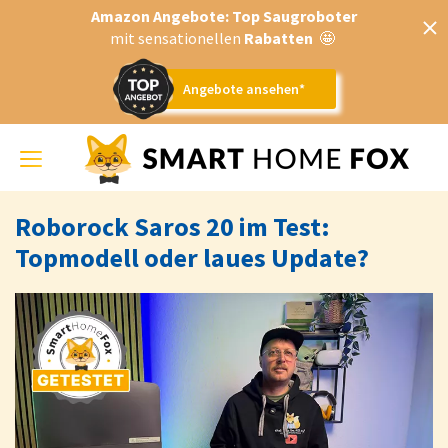
Amazon Angebote: Top Saugroboter
mit sensationellen
Rabatten
🤩
Angebote ansehen*
Toggle
navigation
Roborock Saros 20 im Test:
Topmodell oder laues Update?