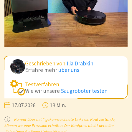
Geschrieben von
Ilia Drabkin
Erfahre mehr
über uns
Testverfahren
Wie wir unsere
Saugroboter testen
17.07.2026
13 Min.
Kommt über mit * gekennzeichnete Links ein Kauf zustande,
können wir eine Provision erhalten. Der Kaufpreis bleibt derselbe.
Vielen Dank für Deine Unterstützung!