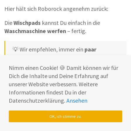
Hier hält sich Roborock angenehm zurück:
Die
Wischpads
kannst Du einfach in die
Waschmaschine werfen
– fertig.
💡 Wir empfehlen, immer ein
paar
Ersatzpads
zur Hand zu haben – z. B. im
Grashüpfer-Sorglos-Paket (Angebot
Nimm einen Cookie! 🍪 Damit können wir für
ansehen und mit Coupon “SHF10” -> 10 %
Dich die Inhalte und Deine Erfahrung auf
sparen
*).
unserer Website verbessern. Weitere
Informationen findest Du in der
Ein kleiner Nachteil:
Datenschutzerklärung.
Ansehen
❌ Sowohl
Seiten-
als auch
Hauptbürste
sind mit
Schrauben befestigt
.
OK, ich stimme zu.
Das bedeutet: Wenn Du die Bürsten reinigen oder