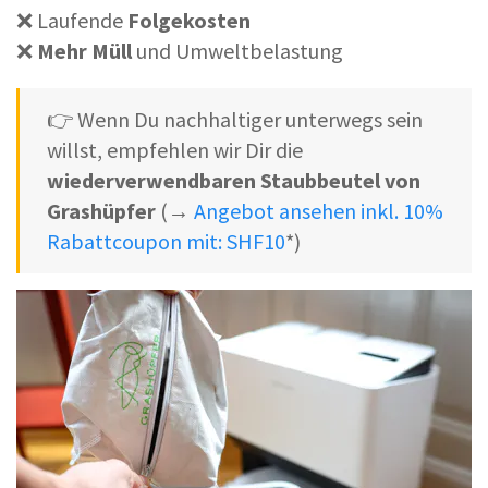
❌ Laufende
Folgekosten
❌
Mehr Müll
und Umweltbelastung
👉 Wenn Du nachhaltiger unterwegs sein
willst, empfehlen wir Dir die
wiederverwendbaren Staubbeutel von
Grashüpfer
(→
Angebot ansehen inkl. 10%
Rabattcoupon mit: SHF10
*)