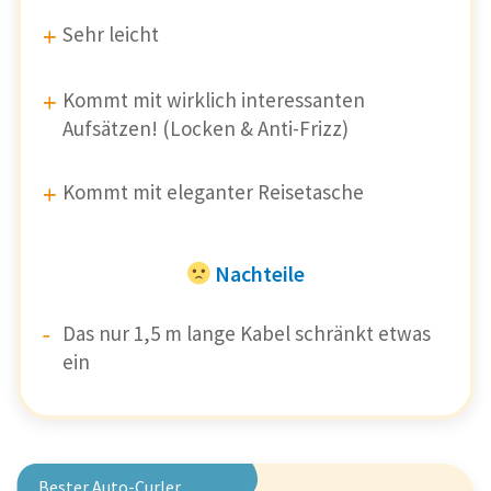
Sehr leicht
Kommt mit wirklich interessanten
Aufsätzen! (Locken & Anti-Frizz)
Kommt mit eleganter Reisetasche
Nachteile
Das nur 1,5 m lange Kabel schränkt etwas
ein
Remington
Curl & Straight
Confidence
Bester Auto-Curler