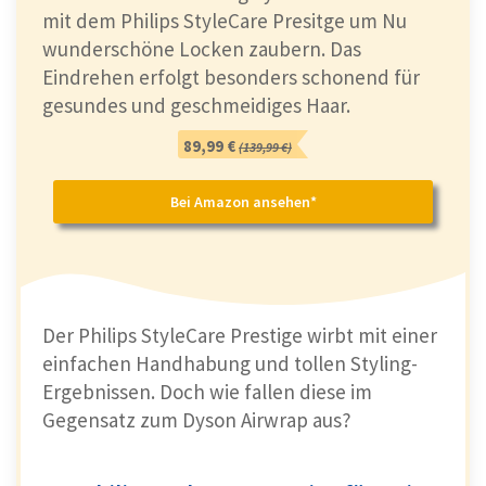
mit dem Philips StyleCare Presitge um Nu
wunderschöne Locken zaubern. Das
Viele verschiedene Frisuren
Eindrehen erfolgt besonders schonend für
gesundes und geschmeidiges Haar.
Genau wie der Dyson Airwrap kommt auch
89,99 €
der
Remington Curl & Straight Confidence
(139,99 €)
mit verschiedenen Aufsätzen. So lassen sich
Bei Amazon ansehen*
mit dem Gerät
viele verschiedene Styles
kreieren.
Folgende Aufsätze sind enthalten:
30 mm Lockenstab für Locken
Der Philips StyleCare Prestige wirbt mit einer
40 mm Rundbürste für Volumen
einfachen Handhabung und tollen Styling-
Feste Paddlebürste für geschmeidiges und
Ergebnissen. Doch wie fallen diese im
glattes Haar
Gegensatz zum Dyson Airwrap aus?
Trockenaufsatz zur Vorbereitung auf das
Styling