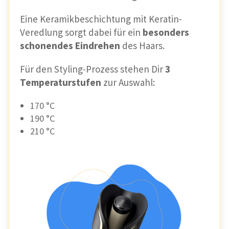
Wenn Du den
Lockenaufsatz
verwendest,
Eine Keramikbeschichtung mit Keratin-
werden Deine Haare automatisch angezogen.
Veredlung sorgt dabei für ein
besonders
So
wickeln
sie sich von ganz
alleine um den
schonendes Eindrehen
des Haars.
Stab
.
Für den Styling-Prozess stehen Dir
3
Info: Der Lockenaufsatz erinnert vom
Temperaturstufen
zur Auswahl:
Aussehen her an einen herkömmlichen
170 °C
Lockenstab. Zum Schutz Deiner Haare
190 °C
arbeitet er aber lediglich mit heißer
210 °C
Luft.
Unser Fazit zum Remington Curl &
Straight Confidence
Mit diesem hochwertigen Styling-Tool lassen