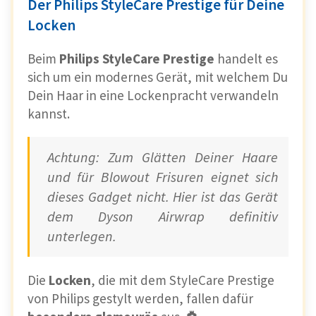
Der Philips StyleCare Prestige für Deine
Locken
Info: Dank der Keramikbeschichtung
und der Ionen-Technologie, wird eine
Beim
Philips StyleCare Prestige
handelt es
statische Aufladung Deiner Haare
sich um ein modernes Gerät, mit welchem Du
verhindert.
Dein Haar in eine Lockenpracht verwandeln
kannst.
Die Handhabung des Remington Curl &
Achtung: Zum Glätten Deiner Haare
Straight Confidence
und für Blowout Frisuren eignet sich
dieses Gadget nicht. Hier ist das Gerät
Der Remington Curl & Straight Confidence
dem Dyson Airwrap definitiv
kommt mit
2 Heiz- und Gebläsestufen
und
unterlegen.
einer zusätzlichen
Kühlstufe
.
Die
rotierende Warmluftbürste
verfügt über
Die
Locken
, die mit dem StyleCare Prestige
einen weiteren Schalter, mit welcher sich die
von Philips gestylt werden, fallen dafür
Richtung des Aufsatzes wechseln lässt. So