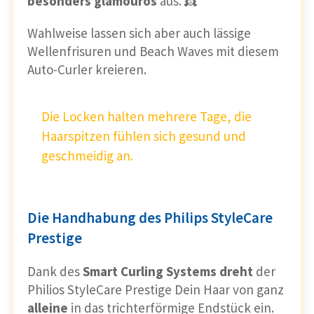
besonders glamourös
aus. 👸
kannst Du die Bürste in verschiedene
Richtung nutzen. 🙌
Wahlweise lassen sich aber auch lässige
Wellenfrisuren und Beach Waves mit diesem
Auto-Curler kreieren.
Info: Die Benutzung der Rundbürste
erfordert ein wenig Übung.
Die Locken halten mehrere Tage, die
Haarspitzen fühlen sich gesund und
geschmeidig an.
Die Handhabung des Philips StyleCare
Prestige
Dank des
Smart Curling Systems
dreht
der
Philios StyleCare Prestige Dein Haar von ganz
© Remington
alleine
in das trichterförmige Endstück ein.