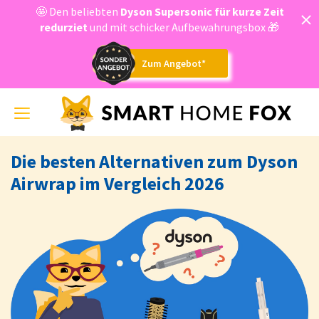
🤩 Den beliebten
Dyson
Supersonic für kurze Zeit
redurziet
und mit schicker Aufbewahrungsbox 🎁
Zum Angebot*
Toggle
navigation
Die besten Alternativen zum Dyson
Airwrap im Vergleich 2026