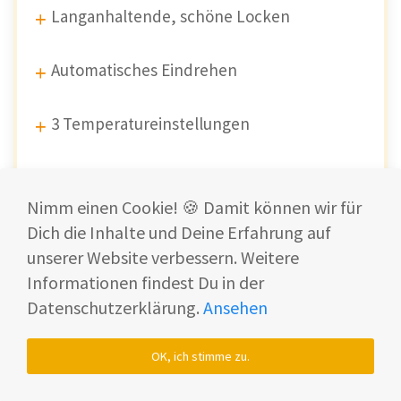
Langanhaltende, schöne Locken
Automatisches Eindrehen
3 Temperatureinstellungen
3 Timer Einstallungen
Nimm einen Cookie! 🍪 Damit können wir für
Lockenrichtungen: rechts, links,
Dich die Inhalte und Deine Erfahrung auf
abwechselnd
unserer Website verbessern. Weitere
Informationen findest Du in der
Einfache Handhabung
Datenschutzerklärung.
Ansehen
OK, ich stimme zu.
Langes Kabel (2 Meter)