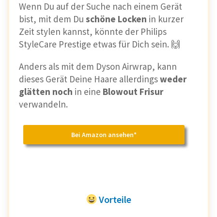
Wenn Du auf der Suche nach einem Gerät
Frisuren
bist, mit dem Du
schöne Locken
in kurzer
Zeit stylen kannst, könnte der Philips
2 Heizstufen und eine Kühlstufe
StyleCare Prestige etwas für Dich sein. 🙌
Anders als mit dem Dyson Airwrap, kann
Nachteile
dieses Gerät Deine Haare allerdings
weder
glätten noch
in eine
Blowout Frisur
Etwas Übung erforderlich
verwandeln.
Bei Amazon ansehen*
Vorteile