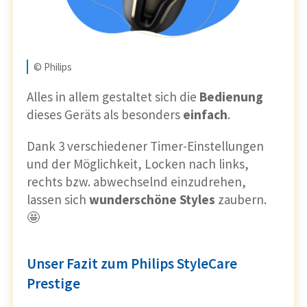
sich die verschiedensten Looks kreieren.
Genau wie der Dyson Airwrap arbeitet das
Gerät
lediglich mit heißer Luft
. So werden
© Philips
Deine Haare beim Styling bestmöglich
geschützt. 🥳
Alles in allem gestaltet sich die
Bedienung
dieses Geräts als besonders
einfach
.
Bei Amazon ansehen*
Dank 3 verschiedener Timer-Einstellungen
und der Möglichkeit, Locken nach links,
rechts bzw. abwechselnd einzudrehen,
lassen sich
wunderschöne Styles
zaubern.
🤩
Vorteile
Styling mit heißer Luft
Unser Fazit zum Philips StyleCare
Prestige
Für Locken, glatte Haare und Blowout-