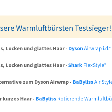
sere Warmluftbürsten Testsieger!
s, Locken und glattes Haar
-
Dyson
Airwrap i.d.*
s, Locken und glattes Haar
-
Shark
FlexStyle*
ternative zum Dyson Airwrap
-
BaByliss
Air Styl
r kurzes Haar
-
BaByliss
Rotierende Warmluftbü