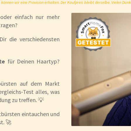
önnen wir eine Provision erhalten. Der Kaufpreis bleibt derselbe. Vielen Dank
 oder einfach nur mehr
tragen?
Dir die verschiedensten
te
für Deinen Haartyp?
bürsten auf dem Markt
rgleichs-Test alles, was
ung zu treffen. 💡
tbürsten eintauchen und
st. 🚀