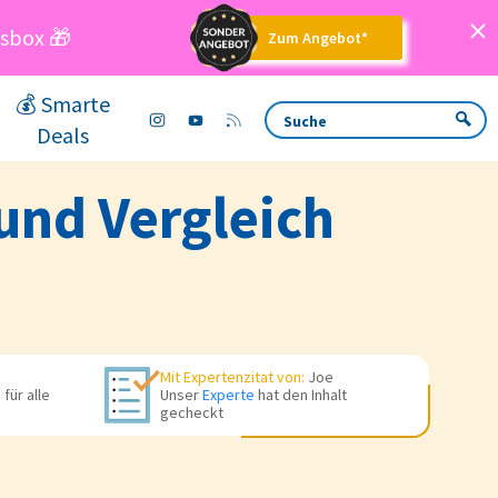
sbox 🎁
Zum Angebot*
💰 Smarte
Deals
und Vergleich
Mit Expertenzitat von:
Joe
für alle
Unser
Experte
hat den Inhalt
gecheckt