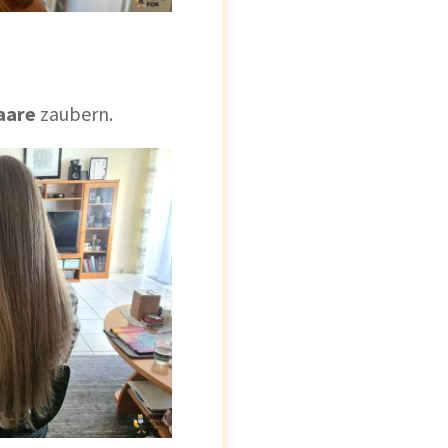
aare
zaubern.