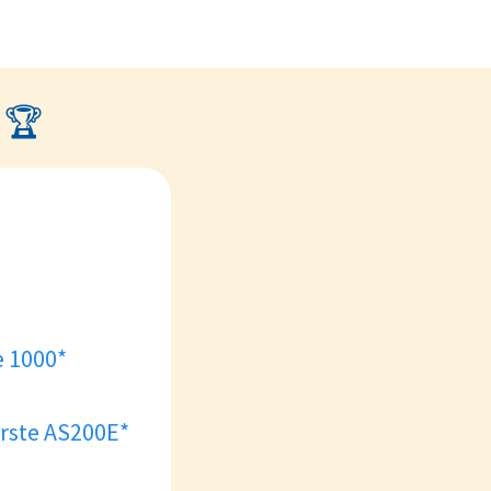
 🏆
e 1000*
rste AS200E*