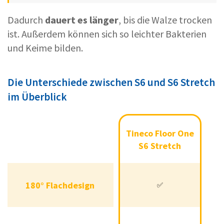
Dadurch
dauert es länger
, bis die Walze trocken
ist. Außerdem können sich so leichter Bakterien
und Keime bilden.
Die Unterschiede zwischen S6 und S6 Stretch
im Überblick
Tineco
Tineco
Tineco Floor One
Ti
Floor One
Floor
S6 Stretch
S6
One S6
Stretch
180° Flachdesign
✅
180° Flachdesign
✅
❌