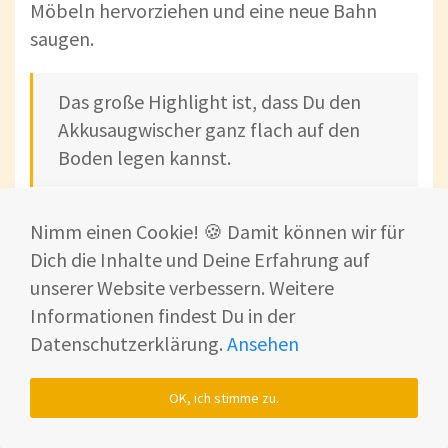
Möbeln hervorziehen und eine neue Bahn
saugen.
Das große Highlight ist, dass Du den
Akkusaugwischer ganz flach auf den
Boden legen kannst.
So musst Du keine Möbel verrücken. 🙂
Nimm einen Cookie! 🍪 Damit können wir für
Dich die Inhalte und Deine Erfahrung auf
Damit das funktioniert, hat Tineco den
unserer Website verbessern. Weitere
Wassertank
nach unten - auf die Bodendüse -
Informationen findest Du in der
verlegt
Datenschutzerklärung.
Ansehen
OK, ich stimme zu.