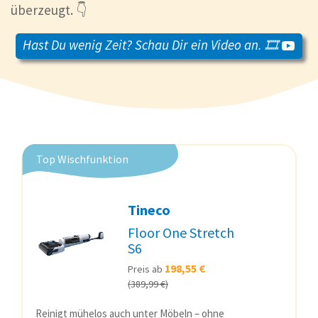
überzeugt. 👇
Hast Du wenig Zeit? Schau Dir ein Video an. 🎞️
Top Wischfunktion
Tineco
Floor One Stretch
S6
198,55 €
Preis ab
(389,99 €)
Reinigt mühelos auch unter Möbeln – ohne