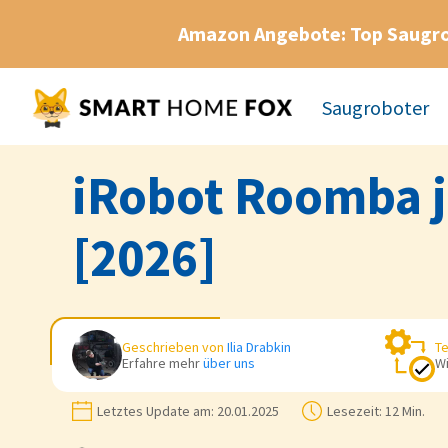
Amazon Angebote: Top Saugr
Saugroboter
iRobot Roomba j
[2026]
Geschrieben von
Ilia Drabkin
Te
Erfahre mehr
über uns
Wi
Letztes Update am:
20.01.2025
Lesezeit:
12 Min.