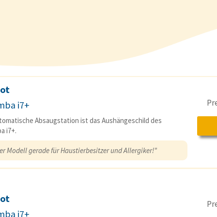
ot
Pr
ba i7+
tomatische Absaugstation ist das Aushängeschild des
 i7+.
r Modell gerade für Haustierbesitzer und Allergiker!"
ot
Pr
ba j7+