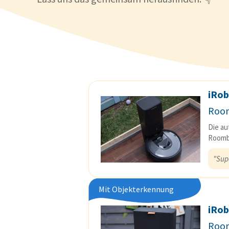
iRob
Room
Die au
Roomba
"Supe
Mit Objekterkennung
iRob
Room