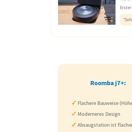
Erster
"Seh
Roomba j7+:
Flachere Bauweise (Höhe
Moderneres Design
Absaugstation ist flache