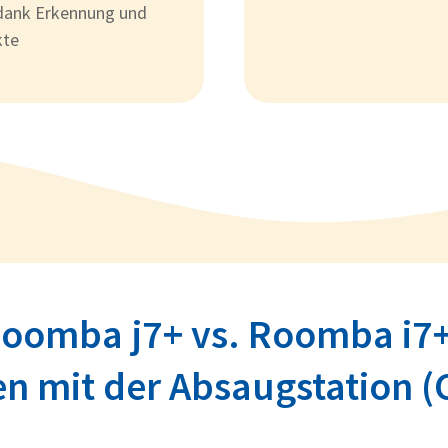
 dank Erkennung und
kte
Roomba j7+ vs. Roomba i7+
n mit der Absaugstation (