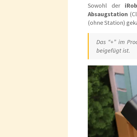
Sowohl der
iRo
Absaugstation
(Cl
(ohne Station) gek
Das “+” im Pro
beigefügt ist.