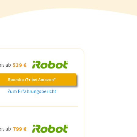
eis ab
539 €
Roomba i7+ bei Amazon*
Zum Erfahrungsbericht
eis ab
799 €