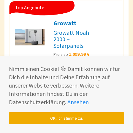
Top Angebote
Growatt
Growatt Noah
2000 +
Solarpanels
1.099,99 €
Preis ab
Guter, smarter Balkonkraftwerk Speicher mit AI,
Nimm einen Cookie! 🍪 Damit können wir für
einfacher Plug-and-Play Installation und 2,048 kWh
Dich die Inhalte und Deine Erfahrung auf
Speicherkapazität + 2 -bis 4 Solapenels.
unserer Website verbessern. Weitere
"Einfachste Plug-and-Play-Installation
Informationen findest Du in der
integriert den Speicher innerhalb 5 Minuten in
Datenschutzerklärung.
Ansehen
Dein bestehendes System!"
OK, ich stimme zu.
Bei Solakon ansehen*