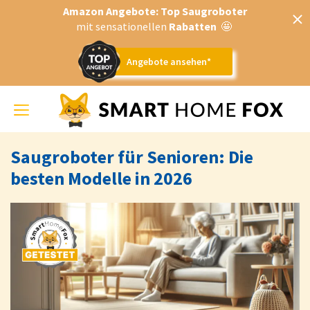
Amazon Angebote: Top Saugroboter
mit sensationellen
Rabatten
🤩
Angebote ansehen*
Toggle
navigation
Saugroboter für Senioren: Die
besten Modelle in 2026