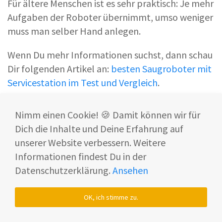
Für ältere Menschen ist es sehr praktisch: Je mehr
Aufgaben der Roboter übernimmt, umso weniger
muss man selber Hand anlegen.
Wenn Du mehr Informationen suchst, dann schau
Dir folgenden Artikel an:
besten Saugroboter mit
Servicestation im Test und Vergleich
.
Nimm einen Cookie! 🍪 Damit können wir für
Smarte Navigation inkl. Objekterkennung
Dich die Inhalte und Deine Erfahrung auf
Ein Saugroboter für Senioren muss mit einer
unserer Website verbessern. Weitere
zuverlässigen Navigation
ausgestattet sein.
Informationen findest Du in der
Somit wird das Zuhause lückenlos abgefahren.
Datenschutzerklärung.
Ansehen
Weiterhin ist eine
Objekterkennung
ebenfalls
OK, ich stimme zu.
von Vorteil
.