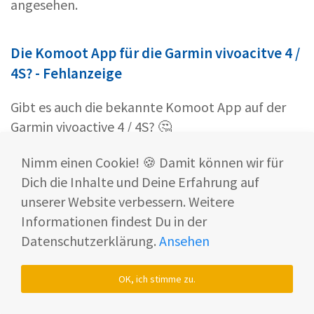
angesehen.
Die Komoot App für die Garmin vivoacitve 4 /
4S? - Fehlanzeige
Gibt es auch die bekannte Komoot App auf der
Garmin vivoactive 4 / 4S? 🤔
Komoot
zählt nämlich zu den
beliebtesten Apps
Nimm einen Cookie! 🍪 Damit können wir für
für Wanderer und Outdoor-Enthusiasten.
Dich die Inhalte und Deine Erfahrung auf
unserer Website verbessern. Weitere
Hier gibts
noch mehr vorgefertigte Strecken.
Informationen findest Du in der
Zusätzlich kannst Du natürlich auch
eigene
Datenschutzerklärung.
Ansehen
Routen
kreieren. 🤩
OK, ich stimme zu.
Auf der Garmin vivoactive 4 / 4S lässt sich die