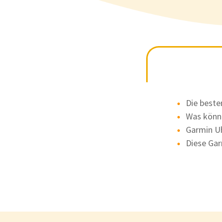
Die best
Was könn
Garmin Uh
Diese Gar