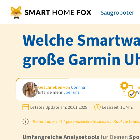
Saugroboter
Welche Smartwatc
große Garmin Uh
Geschrieben von
Corinna
Te
Erfahre mehr
über uns
Wi
Letztes Update am:
20.01.2025
Lesezeit:
12 Min.
Kommt über mit * gekennzeichnete Links ein Kauf zustande, k
Umfangreiche Analysetools
für Deinen
Spo