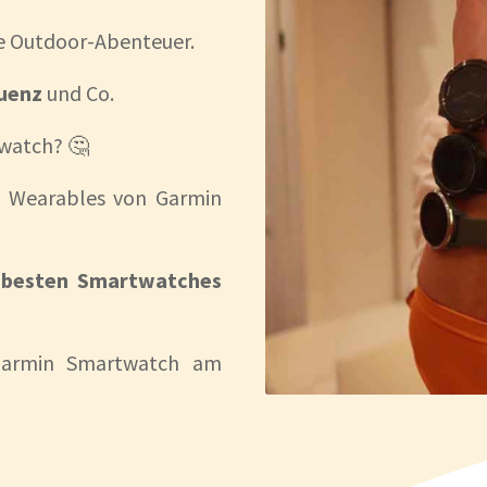
e Outdoor-Abenteuer.
uenz
und Co.
twatch? 🤔
n Wearables von Garmin
besten Smartwatches
Garmin Smartwatch am