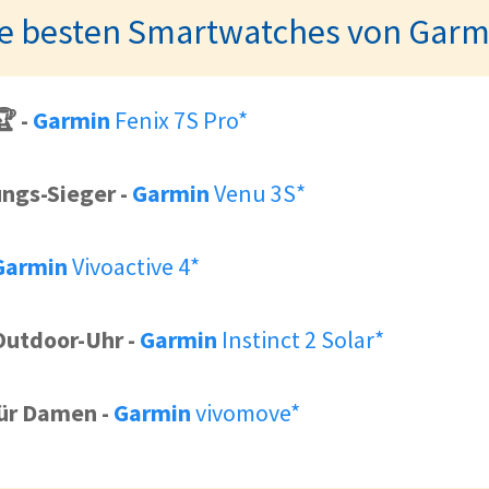
ie besten Smartwatches von Garm
🏆
-
Garmin
Fenix 7S Pro*
ungs-Sieger
-
Garmin
Venu 3S*
Garmin
Vivoactive 4*
Outdoor-Uhr
-
Garmin
Instinct 2 Solar*
für Damen
-
Garmin
vivomove*