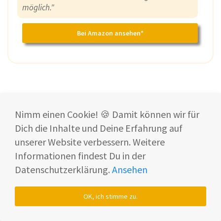
möglich."
Bei Amazon ansehen*
Nimm einen Cookie! 🍪 Damit können wir für
Dich die Inhalte und Deine Erfahrung auf
unserer Website verbessern. Weitere
Für wen lohnen sich die Dyson
Informationen findest Du in der
Airstrait Alternativen?
Datenschutzerklärung.
Ansehen
OK, ich stimme zu.
Die Airstrait Alternativen lohnen sich in erster
Linie natürlich für Kunden, die sich zwar für