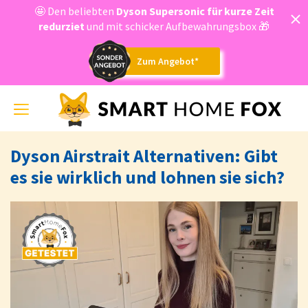
🤩 Den beliebten
Dyson
Supersonic für kurze Zeit
redurziet
und mit schicker Aufbewahrungsbox 🎁
Zum Angebot*
Toggle
navigation
Dyson Airstrait Alternativen: Gibt
es sie wirklich und lohnen sie sich?