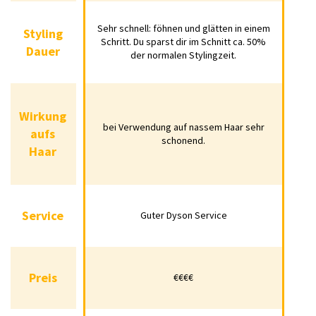
Styling
Sehr schnell: föhnen und glätten in einem
Sehr schnell: föhnen und glätten in einem
Styling
Schritt. Du sparst dir im Schnitt ca. 50% der
Fö
Dauer
Schritt. Du sparst dir im Schnitt ca. 50%
mi
Dauer
normalen Stylingzeit.
der normalen Stylingzeit.
Wirkung
bei Verwendung auf nassem Haar sehr
V
Wirkung
schonend.
aufs
bei Verwendung auf nassem Haar sehr
aufs
schonend.
Haar
Haar
Service
Guter Dyson Service
Service
Guter Dyson Service
Preis
€€€€
Preis
€€€€