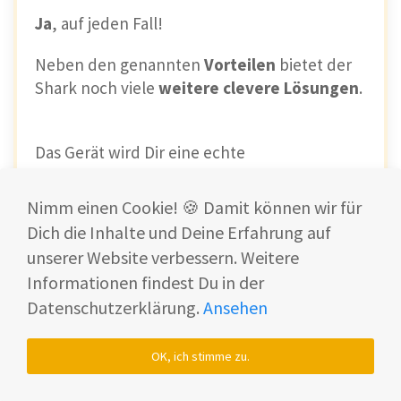
Ja
, auf jeden Fall!
Neben den genannten
Vorteilen
bietet der
Shark noch viele
weitere
clevere
Lösungen
.
Das Gerät wird Dir eine echte
Arbeitserleichterung
im
Alltag
sein.
Nimm einen Cookie! 🍪 Damit können wir für
Dich die Inhalte und Deine Erfahrung auf
-10% mit FOX10*
unserer Website verbessern. Weitere
Informationen findest Du in der
Datenschutzerklärung.
Ansehen
Vorteile
OK, ich stimme zu.
Starke Reinigungsleistung