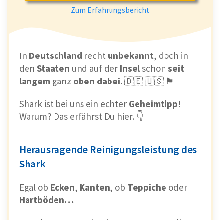
Zum Erfahrungsbericht
In
Deutschland
recht
unbekannt
, doch in
den
Staaten
und auf der
Insel
schon
seit
langem
ganz
oben
dabei
. 🇩🇪 🇺🇸 🏴󠁧󠁢󠁥󠁮󠁧󠁿
Shark ist bei uns ein echter
Geheimtipp
!
Warum? Das erfährst Du hier. 👇
Herausragende Reinigungsleistung des
Shark
Egal ob
Ecken
,
Kanten
, ob
Teppiche
oder
Hartböden…