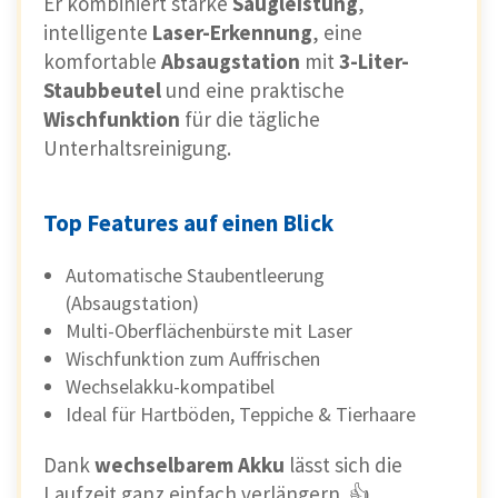
Er kombiniert starke
Saugleistung
,
intelligente
Laser-Erkennung
, eine
komfortable
Absaugstation
mit
3-Liter-
Staubbeutel
und eine praktische
Wischfunktion
für die tägliche
Unterhaltsreinigung.
Top Features auf einen Blick
Automatische Staubentleerung
(Absaugstation)
Multi-Oberflächenbürste mit Laser
Wischfunktion zum Auffrischen
Wechselakku-kompatibel
Ideal für Hartböden, Teppiche & Tierhaare
Dank
wechselbarem Akku
lässt sich die
Laufzeit ganz einfach verlängern. 👍