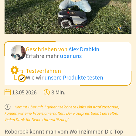
Geschrieben von
Alex Drabkin
Erfahre mehr
über uns
Testverfahren
Wie wir
unsere Produkte testen
13.05.2026
8 Min.
Kommt über mit * gekennzeichnete Links ein Kauf zustande,
können wir eine Provision erhalten. Der Kaufpreis bleibt derselbe.
Vielen Dank für Deine Unterstützung!
Roborock kennt man vom Wohnzimmer. Die Top-