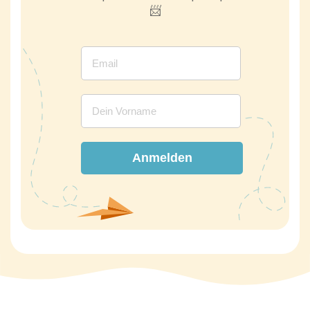
📨
Anmelden