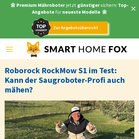
🌼 Premium Mähroboter
jetzt
günstiger
sichern:
Top-
Angebote
für
neueste Modelle
🌼
Zur Angebotsübersicht
Toggle
navigation
Roborock RockMow S1 im Test:
Kann der Saugroboter-Profi auch
mähen?