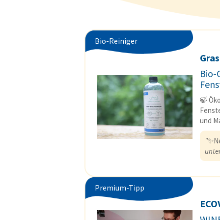
Bio-Reiniger
Gras
Bio-
Fens
🍃 Öko
Fenste
und Ma
"
✨N
unter
Premium-Tipp
ECO
WIN