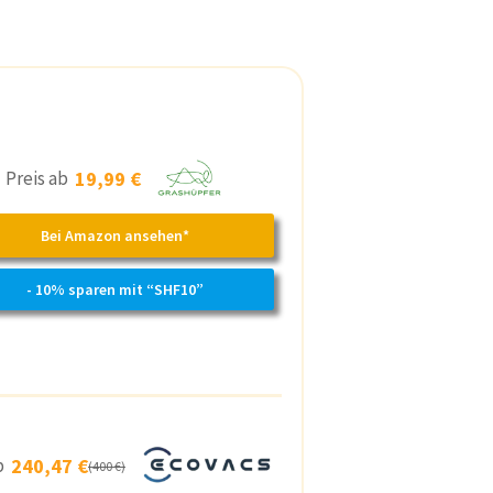
Preis ab
19,99 €
Bei Amazon ansehen*
- 10% sparen mit “SHF10”
ab
240,47 €
(400 €)