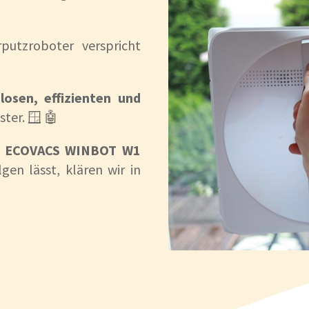
putzroboter verspricht
losen, effizienten und
ter. 🪟 🤖
r
ECOVACS WINBOT W1
en lässt, klären wir in