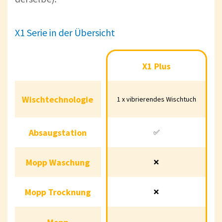
X1 Serie in der Übersicht
X1 Plus
X1 Plus
Wischtechnologie
Wischtechnologie
1 x vibrierendes Wischtu
1 x vibrierendes Wischtuch
Absaugstation
Absaugstation
✅
✅
Mopp Waschung
Mopp Waschung
❌
❌
Mopp Trocknung
Mopp Trocknung
❌
❌