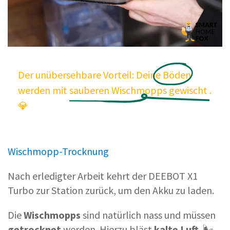
Der unübersehbare Vorteil: Deine
Böden
werden mit
sauberen
Wischmopps
gewischt
.
💎
Wischmopp-Trocknung
Nach erledigter Arbeit kehrt der DEEBOT X1
Turbo zur Station zurück, um den Akku zu laden.
Die
Wischmopps
sind natürlich nass und müssen
getrocknet
werden. Hierzu bläst
kalte Luft
. 🌬️