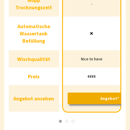
Mopp
Mopp
-
-
Trocknungszeit
Trocknungszeit
Automatische
Automatische
Wassertank
❌
Wassertank
❌
Befüllung
Befüllung
Wischqualität
Nice to have
Wischqualität
Nice to have
Preis
€€€€
Preis
€€€€
Angebot ansehen
Angebot*
Angebot ansehen
Angebot*