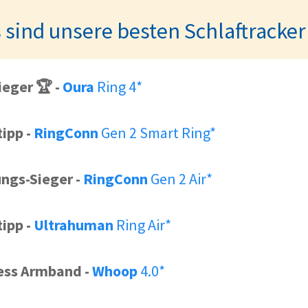
 sind unsere besten Schlaftracker
ieger 🏆
-
Oura
Ring 4*
tipp
-
RingConn
Gen 2 Smart Ring*
ungs-Sieger
-
RingConn
Gen 2 Air*
tipp
-
Ultrahuman
Ring Air*
ness Armband
-
Whoop
4.0*