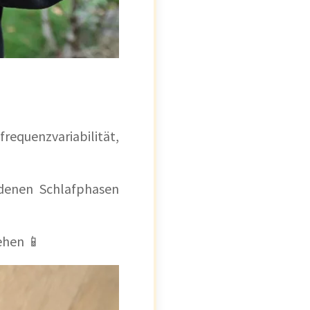
equenzvariabilität,
edenen Schlafphasen
ehen 📱