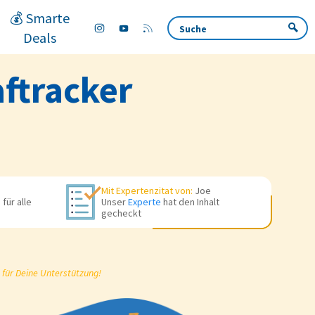
💰 Smarte
Deals
aftracker
Mit Expertenzitat von:
Joe
für alle
Unser
Experte
hat den Inhalt
gecheckt
 für Deine Unterstützung!