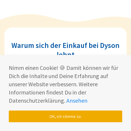
Warum sich der Einkauf bei Dyson
lohnt
Nimm einen Cookie! 🍪 Damit können wir für
Die Dyson Frühjahrsputz-Aktion überzeugt
Dich die Inhalte und Deine Erfahrung auf
nicht nur mit krassen Rabatten auf Premium-
unserer Website verbessern. Weitere
Geräte, sondern bietet Dir auch jede Menge
Informationen findest Du in der
Vorteile, wenn Du direkt im Dyson Onlineshop
Datenschutzerklärung.
Ansehen
bestellst.
OK, ich stimme zu.
Von flexiblen Zahloptionen und schnellem
Versand bis hin zu großzügigen Garantie- und