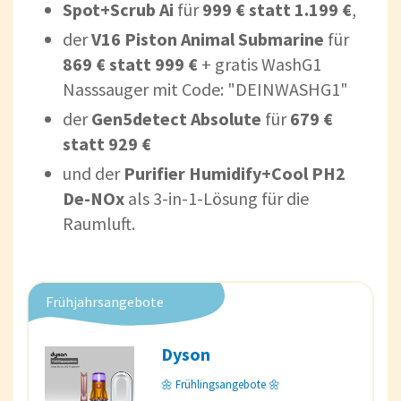
Spot+Scrub Ai
für
999 € statt 1.199 €
,
der
V16 Piston Animal Submarine
für
869 € statt 999 €
+ gratis WashG1
Nasssauger mit Code: "DEINWASHG1"
der
Gen5detect Absolute
für
679 €
statt 929 €
und der
Purifier Humidify+Cool PH2
De-NOx
als 3-in-1-Lösung für die
Raumluft.
Frühjahrsangebote
Dyson
🌼 Frühlingsangebote 🌼