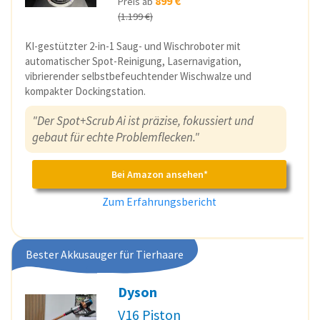
899 €
Preis ab
(1.199 €)
KI-gestützter 2-in-1 Saug- und Wischroboter mit
automatischer Spot-Reinigung, Lasernavigation,
vibrierender selbstbefeuchtender Wischwalze und
kompakter Dockingstation.
"Der Spot+Scrub Ai ist präzise, fokussiert und
gebaut für echte Problemflecken."
Bei Amazon ansehen*
Zum Erfahrungsbericht
Bester Akkusauger für Tierhaare
Dyson
V16 Piston