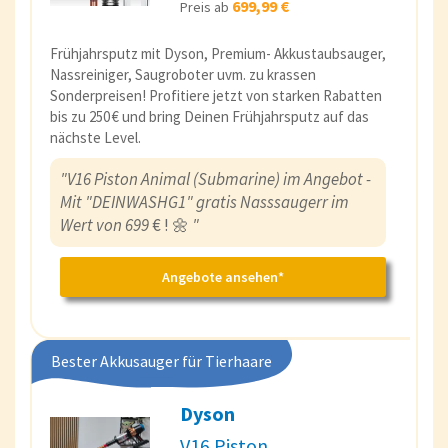
699,99 €
Preis ab
Frühjahrsputz mit Dyson, Premium- Akkustaubsauger,
Nassreiniger, Saugroboter uvm. zu krassen
Sonderpreisen! Profitiere jetzt von starken Rabatten
bis zu 250 € und bring Deinen Frühjahrsputz auf das
nächste Level.
"V16 Piston Animal (Submarine) im Angebot -
Mit "DEINWASHG1" gratis Nasssaugerr im
Wert von 699
€ ! 🌼
"
Angebote ansehen*
Bester Akkusauger für Tierhaare
Dyson
V16 Piston