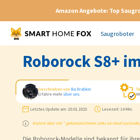
Amazon Angebote: Top Saugr
Saugroboter
Roborock S8+ im
Geschrieben von
Ilia Drabkin
Te
Erfahre mehr
über uns
Wi
Letztes Update am:
20.01.2025
Lesezeit:
14 Min.
Kommt über mit * gekennzeichnete Links ein Kauf zustande, k
Die Roborock-Modelle sind bekannt für ihre