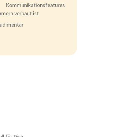
Kommunikationsfeatures
amera verbaut ist
rudimentär
ll für Dich