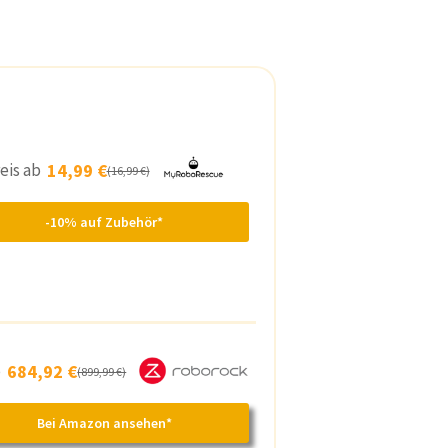
eis ab
14,99 €
(16,99 €)
-10% auf Zubehör*
b
684,92 €
(899,99 €)
Bei Amazon ansehen*