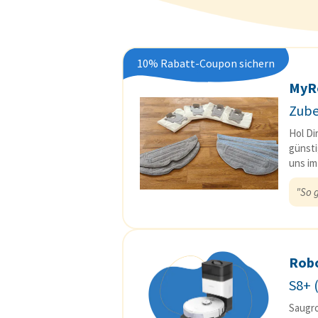
10% Rabatt-Coupon sichern
MyR
Zube
Hol Di
günsti
uns im
"So g
Rob
S8+ 
Saugro