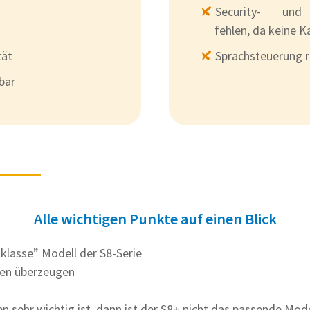
Security- und 
fehlen, da keine K
tät
Sprachsteuerung 
bar
Alle wichtigen Punkte auf einen Blick
lklasse” Modell der S8-Serie
en überzeugen
 sehr wichtig ist, dann ist der S8+ nicht das passende Mode