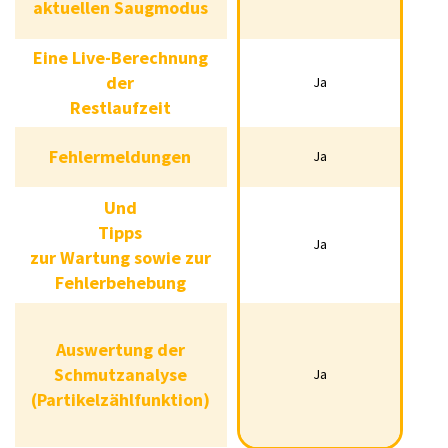
Den
aktuellen
aktuellen Saugmodus
Ja
Ja
Saugmodus
Eine Live-Berechnung
der
Ja
Eine Live-Berechnung
Ja
Ja
Restlaufzeit
der
Restlaufzeit
Fehlermeldungen
Ja
Fehlermeldungen
Ja
Ja
Und
Tipps
Und
Tipps
zur
Ja
zur Wartung sowie zur
Wartung sowie zur
Ja
Ja
Fehlerbehebung
Fehlerbehebung
Auswertung der
Auswertung der
Schmutzanalyse
Ja
Schmutzanalyse
(Partikelzählfunktion)
Ja
Nein
(Partikelzählfunktion)