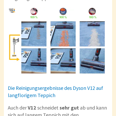
Die Reinigungsergebnisse des Dyson V12 auf
langflorigem Teppich
Auch der
V12
schneidet
sehr
gut
ab und kann
sich auf langem Teppich mit den