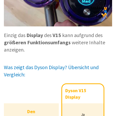
Einzig das
Display
des
V15
kann aufgrund des
größeren
Funktionsumfangs
weitere Inhalte
anzeigen.
Was zeigt das Dyson Display? Übersicht und
Vergleich:
Dyson V15
Dy
Dyson
Dyson
V15
V12
Display
Di
Display
Display
Den
Ja