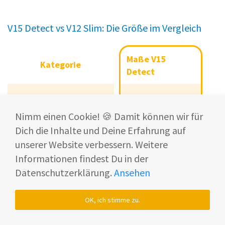
V15 Detect vs V12 Slim: Die Größe im Vergleich
Maße V15
Maße
Maße
Kategorie
Ma
Kategorie
V15
V12
Detect
Detect
Slim
Gesamtgröße als
117 cm
Gesamtgröße als
Bodensauger
Nimm einen Cookie! 🍪 Damit können wir für
117 cm
115 cm
Bodensauger
Dich die Inhalte und Deine Erfahrung auf
Länge Motoreinheit
unserer Website verbessern. Weitere
40 cm
Länge Motoreinheit
40 cm
34 cm
Informationen findest Du in der
Datenschutzerklärung.
Ansehen
Höher Motoreinheit
26 cm
Höher Motoreinheit
26 cm
22 cm
OK, ich stimme zu.
Bürstenbreite
25 cm
Bürstenbreite
25 cm
25 cm