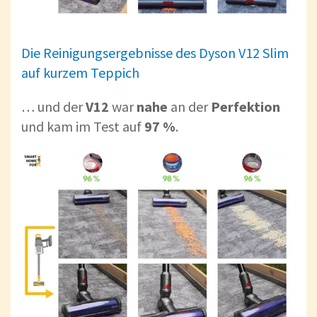
Die Reinigungsergebnisse des Dyson V12 Slim
auf kurzem Teppich
… und der
V12
war
nahe
an der
Perfektion
und kam im Test auf
97 %
.