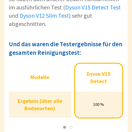
im ausführlichen Test (
Dyson V15 Detect Test
und
Dyson V12 Slim Test
) sehr gut
abgeschnitten.
Und das waren die Testergebnisse für den
gesamten Reinigungstest:
Dyson
Dyson
Dyson V15
Modelle
Modelle
V15
V12
Detect
Detect
Slim
Ergebnis (über alle
Ergebnis (über alle
100 %
97 %
100 %
Bodenarten)
Bodenarten)