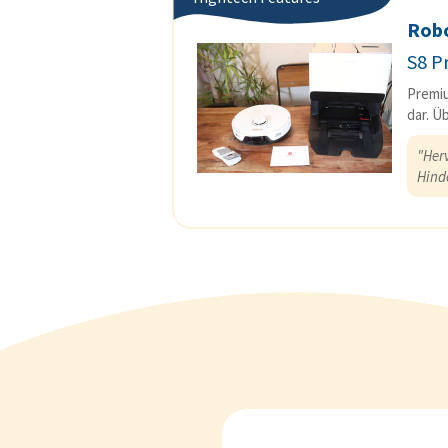
Rob
S8 P
Premiu
dar. Ü
"Her
Hind