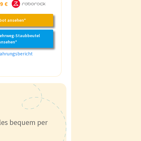
9 €
bot ansehen*
Mehrweg-Staubbeutel
ansehen*
ahrungsbericht
lles bequem per