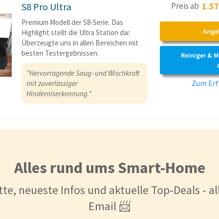
Preis ab
1.57
S8 Pro Ultra
Premium Modell der S8-Serie. Das
Ange
Highlight stellt die Ultra Station dar.
Überzeugte uns in allen Bereichen mit
besten Testergebnissen.
Reiniger & 
"Hervorragende Saug- und Wischkraft
Zum Erf
mit zuverlässiger
Hinderniserkennung."
Alles rund ums Smart-Home
tte, neueste Infos und aktuelle Top-Deals - a
Email 📨