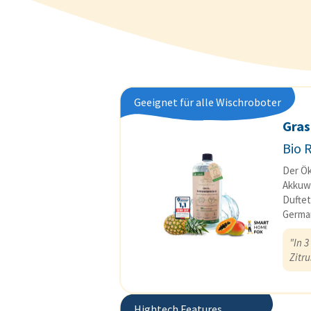
Geeignet für alle Wischroboter
Gras
Bio 
Der Ök
Akkuwi
Duftet
German
"In 3
Zitru
Hightech Features