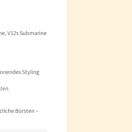
ne, V12s Submarine
chonendes Styling
nten.
liche Bürsten –