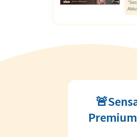
"Sen
Akku
🚨Sensa
Premium-