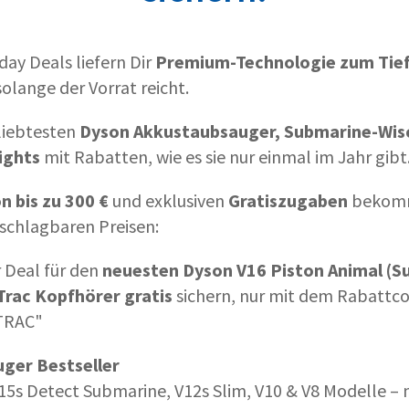
day Deals liefern Dir
Premium-Technologie zum Tief
solange der Vorrat reicht.
eliebtesten
Dyson Akkustaubsauger, Submarine-Wis
ights
mit Rabatten, wie es sie nur einmal im Jahr gibt
n bis zu 300 €
und exklusiven
Gratiszugaben
bekomm
schlagbaren Preisen:
 Deal für den
neuesten Dyson V16 Piston Animal (S
rac Kopfhörer gratis
sichern, nur mit dem Rabattco
TRAC"
ger Bestseller
15s Detect Submarine, V12s Slim, V10 & V8 Modelle –