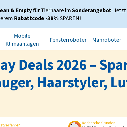
lean & Empty
für Tierhaare im
Sonderangebot
: Jetzt
serem
Rabattcode -38%
SPAREN!
Mobile
Fensterroboter
Mähroboter
Klimaanlagen
ay Deals 2026 – Spar
ger, Haarstyler, Lu
Recherche Stunden
stverfahren