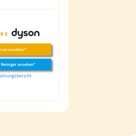
9 €
yson ansehen*
 Reiniger ansehen*
ahrungsbericht