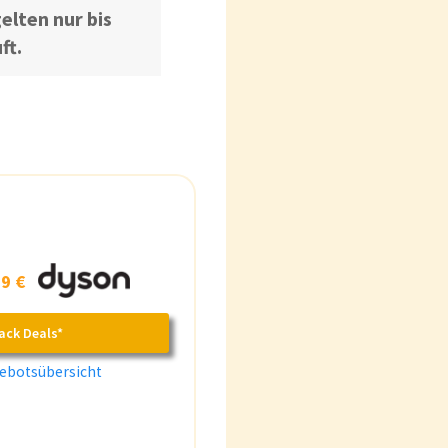
elten nur bis
ft.
9 €
ack Deals*
ebotsübersicht