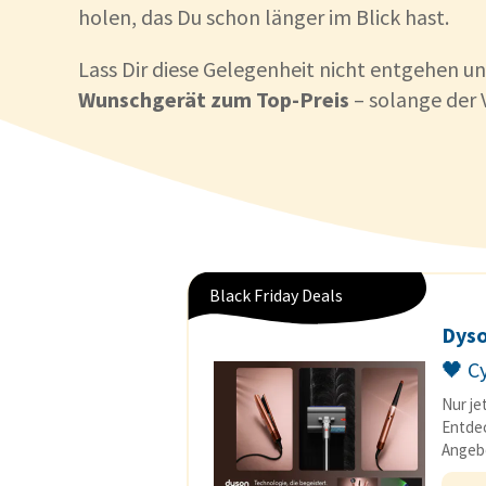
holen, das Du schon länger im Blick hast.
Lass Dir diese Gelegenheit nicht entgehen un
Wunschgerät zum Top-Preis
– solange der V
Black Friday Deals
Dys
🖤 C
Nur je
Entdec
Angeb