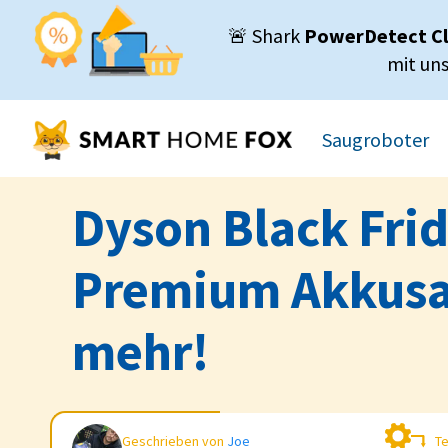
🚨 Shark
PowerDetect C
mit un
Saugroboter
Dyson Black Frid
Premium Akkusau
mehr!
Geschrieben von
Joe
Te