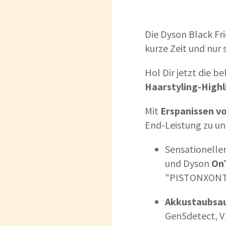
Die Dyson Black Fri
kurze Zeit und nur 
Hol Dir jetzt die b
Haarstyling-Highl
Mit
Erspanissen vo
End-Leistung zu un
Sensationeller
und Dyson
OnT
"PISTONXON
Akkustaubsau
Gen5detect, V