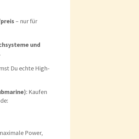
preis
– nur für
chsysteme und
.
st Du echte High-
ubmarine)
: Kaufen
de:
 maximale Power,