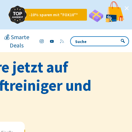
-10% sparen mit "FOX10"*
💰 Smarte
Deals
e jetzt auf
ftreiniger und