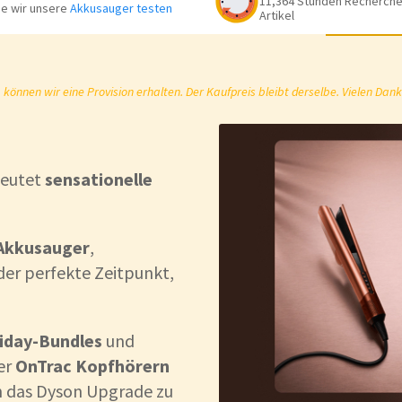
11,364 Stunden Recherche 
e wir unsere
Akkusauger testen
Artikel
önnen wir eine Provision erhalten. Der Kaufpreis bleibt derselbe. Vielen Dank
deutet
sensationelle
Akkusauger
,
t der perfekte Zeitpunkt,
riday-Bundles
und
er
OnTrac Kopfhörern
ch das Dyson Upgrade zu