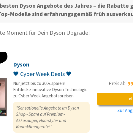
e besten Dyson Angebote des Jahres – die Rabatte g
 Top-Modelle sind erfahrungsgemäß früh ausverkau
ekte Moment für Dein Dyson Upgrade!
Dyson
🖤 Cyber Week Deals 🖤
Preis ab
99
Nur jetzt bis zu 300€ sparen!
Entdecke innovative Dyson Technologie
zu Cyber Week Angebotspreisen.
Bl
"Sensationelle Angebote im Dyson
Zur Ang
Shop - Spare auf Premium-
Akkusauger, Haarstyler und
Raumklimageräte!"