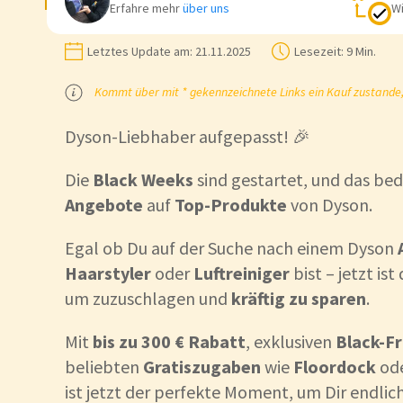
Erfahre mehr
über uns
Wi
Letztes Update am:
21.11.2025
Lesezeit:
9 Min.
Kommt über mit * gekennzeichnete Links ein Kauf zustande, k
Dyson-Liebhaber aufgepasst! 🎉
Die
Black Weeks
sind gestartet, und das be
Angebote
auf
Top-Produkte
von Dyson.
Egal ob Du auf der Suche nach einem Dyson
Haarstyler
oder
Luftreiniger
bist – jetzt is
um zuzuschlagen und
kräftig zu sparen
.
Mit
bis zu 300 € Rabatt
, exklusiven
Black-F
beliebten
Gratiszugaben
wie
Floordock
od
ist jetzt der perfekte Moment, um Dir endli