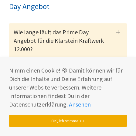
Day Angebot
Wie lange läuft das Prime Day
Angebot für die Klarstein Kraftwerk
12.000?
Nimm einen Cookie! 🍪 Damit können wir für
Wie schnell kühlt die Klarstein
Dich die Inhalte und Deine Erfahrung auf
Kraftwerk einen Raum?
unserer Website verbessern. Weitere
Informationen findest Du in der
Datenschutzerklärung.
Ansehen
Kann man mit der Klarstein Kraftwerk
12.000 schlafen?
OK, ich stimme zu.