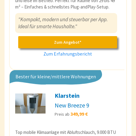
und leise im Betrieb. Perfekt für Räume von 29 bis 49
m² – Einfaches & schnellstes Plug-andPlay-Setup.
"Kompakt, modern und steuerbar per App.
Ideal für smarte Haushalte."
Zum Angebot*
Zum Erfahrungsbericht
Bester für kleine/mittlere Wohnungen
Klarstein
New Breeze 9
349,99 €
Preis ab
Top mobile Klimaanlage mit Abluftschlauch, 9.000 BTU