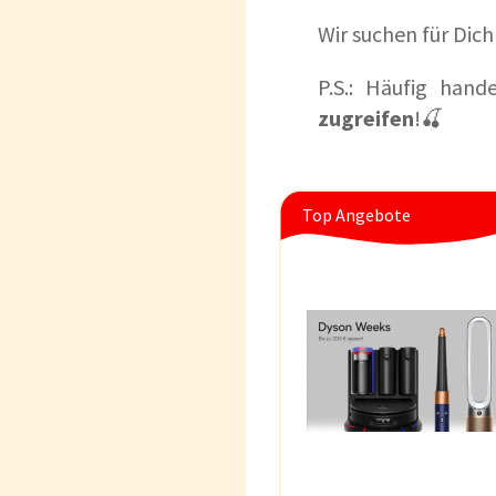
Wir suchen für Dic
P.S.: Häufig hand
zugreifen
!🍒
Top Angebote