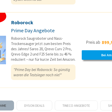
Roborock
Prime Day Angebote
Roborock Saugroboter und Nass-
Preis ab
899,
Trockensauger jetzt zum besten Preis
des Jahres! Saros 20, Qrevo Curv 2 Pro,
Qrevo Edge 2 und F25 Serie bis zu 46 %
Bei Am
reduziert – nur für kurze Zeit bei Amazon.
"Prime Day bei Roborock: So günstig
waren die Testsieger noch nie!"
EAME
DYSON DEALS
TINECO ANGEBOTE
SH