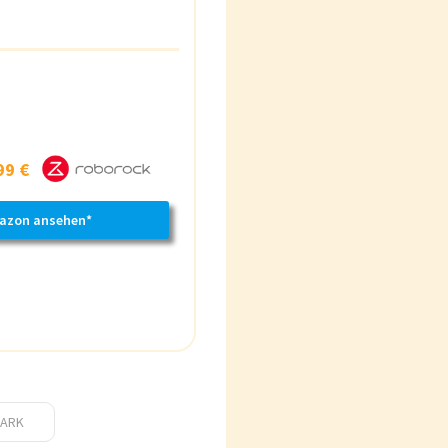
99 €
azon ansehen*
ARK