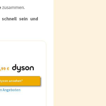
e
zusammen.
o
schnell sein und
,99 €
Dyson ansehen*
en Angeboten