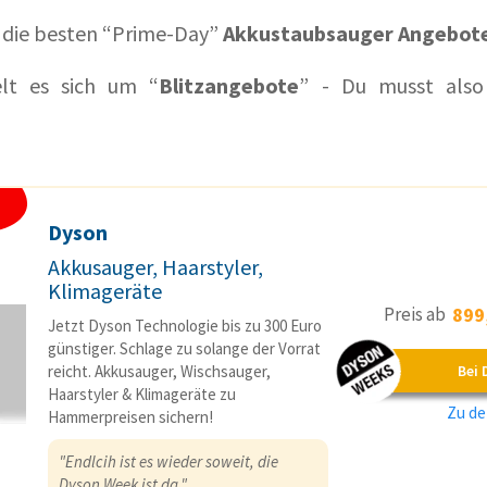
h die besten “Prime-Day”
Akkustaubsauger Angebot
elt es sich um “
Blitzangebote
” - Du musst als
Dyson
Akkusauger, Haarstyler,
Klimageräte
Preis ab
899
Jetzt Dyson Technologie bis zu 300 Euro
günstiger. Schlage zu solange der Vorrat
Bei 
reicht. Akkusauger, Wischsauger,
Haarstyler & Klimageräte zu
Zu d
Hammerpreisen sichern!
"Endlcih ist es wieder soweit, die
Dyson Week ist da."