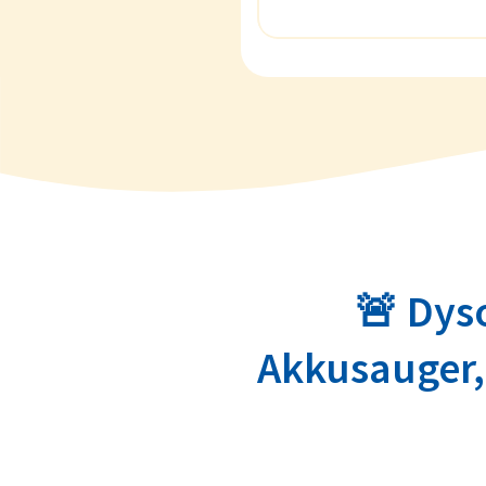
🚨 Dys
Akkusauger,