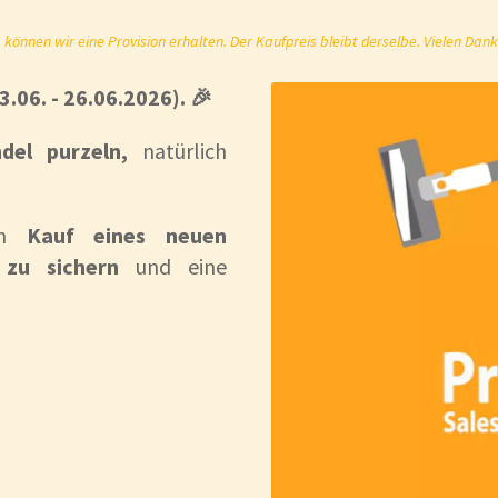
önnen wir eine Provision erhalten. Der Kaufpreis bleibt derselbe. Vielen Dank
3.06. - 26.06.2026). 🎉
ndel purzeln,
natürlich
eim
Kauf eines neuen
t zu sichern
und eine