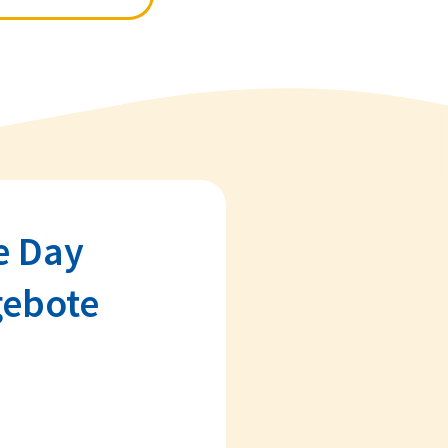
e Day
gebote