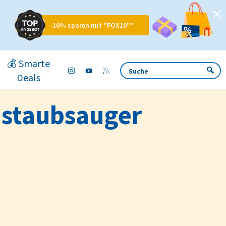
-10% sparen mit "FOX10"*
💰 Smarte
Deals
ustaubsauger