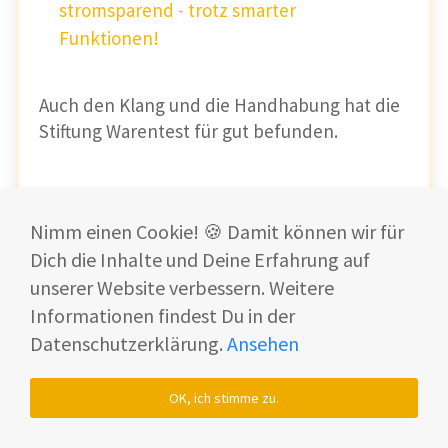
stromsparend - trotz smarter
Funktionen!
Auch den Klang und die Handhabung hat die
Stiftung Warentest für gut befunden.
Technische Daten
Nimm einen Cookie! 🍪 Damit können wir für
Dich die Inhalte und Deine Erfahrung auf
LG DS90QY
LG DS90QY
Kriterium
Kriterium
Soundbar
Soundbar
unserer Website verbessern. Weitere
Informationen findest Du in der
120,0 x 6,3 x 13,5
120,0 x 6,3 x 13,5
Datenschutzerklärung.
Ansehen
Größe der Soundbar
Größe der Soundbar
cm
cm
OK, ich stimme zu.
Gewicht der
Gewicht der Soundbar
5,03 kg
5,03 kg
Soundbar