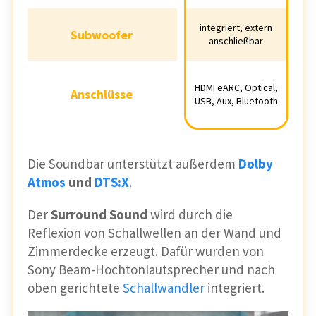
integriert, extern
integriert, extern
Subwoofer
Subwoofer
anschließbar
anschließbar
HDMI eARC,
HDMI eARC, Optical,
Anschlüsse
Anschlüsse
Optical, USB, Aux,
USB, Aux, Bluetooth
Bluetooth
Die Soundbar unterstützt außerdem
Dolby
Atmos
und
DTS:X
.
Der
Surround Sound
wird durch die
Reflexion von Schallwellen an der Wand und
Zimmerdecke erzeugt. Dafür wurden von
Sony Beam-Hochtonlautsprecher und nach
oben gerichtete
Schallwandler
integriert.