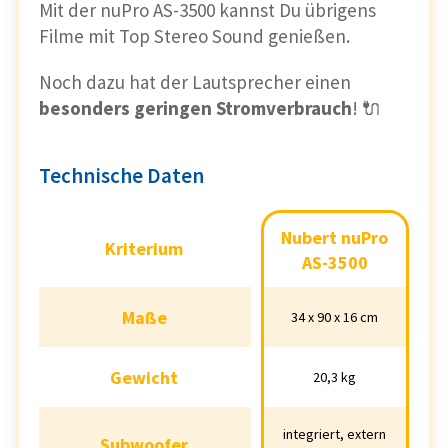
Mit der nuPro AS-3500 kannst Du übrigens
Filme mit Top Stereo Sound genießen.
Noch dazu hat der Lautsprecher einen
besonders geringen Stromverbrauch
! 🔌
Technische Daten
Nubert nuPro
Nubert nuPro AS-
Kriterium
Kriterium
3500
AS-3500
Maße
Maße
34 x 90 x 16 cm
34 x 90 x 16 cm
Gewicht
Gewicht
20,3 kg
20,3 kg
integriert, extern
integriert, extern
Subwoofer
Subwoofer