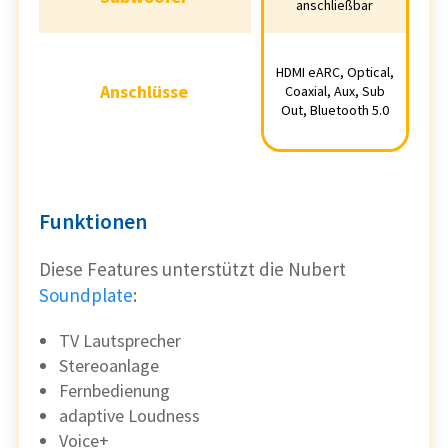
anschließbar
anschließbar
HDMI eARC,
HDMI eARC, Optical,
Optical, Coaxial,
Anschlüsse
Anschlüsse
Coaxial, Aux, Sub
Aux, Sub Out,
Out, Bluetooth 5.0
Bluetooth 5.0
Funktionen
Diese Features unterstützt die Nubert
Soundplate
:
TV Lautsprecher
Stereoanlage
Fernbedienung
adaptive Loudness
Voice+