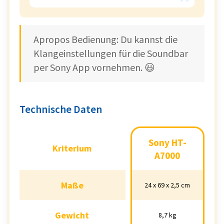
Apropos Bedienung: Du kannst die
Klangeinstellungen für die Soundbar
per Sony App vornehmen. 😃
Technische Daten
Sony HT-
Sony HT-
Kriterium
Kriterium
A7000
A7000
Maße
Maße
24 x 69 x 2,5 cm
24 x 69 x 2,5 cm
Gewicht
Gewicht
8,7 kg
8,7 kg