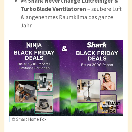
🌬️
Shark NeverChange Luftreiniger &
TurboBlade Ventilatoren
– saubere Luft
& angenehmes Raumklima das ganze
Jahr
© Smart Home Fox