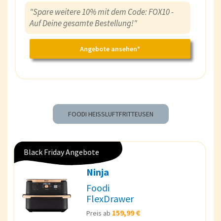
"Spare weitere 10% mit dem Code: FOX10 -
Auf Deine gesamte Bestellung!"
Angebote ansehen*
FOODI HEISSLUFTFRITTEUSEN
Black Friday Angebote
Ninja
Foodi
FlexDrawer
159,99 €
Preis ab