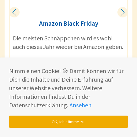
Amazon Black Friday
Die meisten Schnäppchen wird es wohl
auch dieses Jahr wieder bei Amazon geben.
Bei dem Online-Riesen kannst Du sogar
schon durch die frühen Black Friday
Nimm einen Cookie! 🍪 Damit können wir für
Angebote sparen, doch im November
Dich die Inhalte und Deine Erfahrung auf
kommen auf Amazon richtige Top-Deals
unserer Website verbessern. Weitere
für Saugroboter auf Dich zu!
Informationen findest Du in der
Datenschutzerklärung.
Ansehen
OK, ich stimme zu.
Zum Deal*