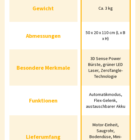
Gewicht
Ca. 3 kg
Gewicht
Ca. 3 kg
Abmessungen
50 x 20 x 110 cm (L x B
50 x 20 x 110 cm (L x
Abmessungen
x H)
B x H)
3D Sense Power
Besondere Merkmale
3D Sense Power
Bürste, grüner LED
Besondere Merkmale
Bürste, grüner LED
Laser, ZeroTangle-
Laser, ZeroTangle-
Technologie
Technologie
Automatikmodus,
Funktionen
Automatikmodus,
Funktionen
Flex-Gelenk,
Flex-Gelenk,
austauschbarer Akku
austauschbarer Akku
Motor-Einheit,
Lieferumfang
Motor-Einheit,
Saugrohr,
Saugrohr,
Lieferumfang
Bodendüse, Mini-