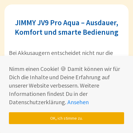
JIMMY JV9 Pro Aqua – Ausdauer,
Komfort und smarte Bedienung
Bei Akkusaugern entscheidet nicht nur die
Saugkraft – sondern auch, wie lange sie
Nimm einen Cookie! 🍪 Damit können wir für
durchhalten, wie gut sie sich bedienen lassen
Dich die Inhalte und Deine Erfahrung auf
und ob man sie ohne Mühe einsetzen kann.
unserer Website verbessern. Weitere
Der JIMMY JV9 Pro Aqua zeigt, dass auch
Informationen findest Du in der
Geräte unter 300 Euro in Sachen
Datenschutzerklärung.
Ansehen
Alltagstauglichkeit, Ergonomie und
smarter Technik
ganz vorne mitspielen
OK, ich stimme zu.
können.