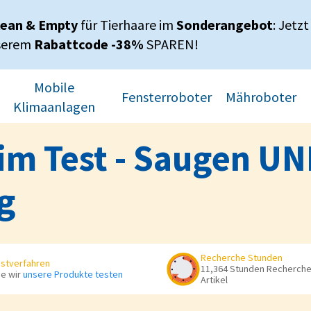
lean & Empty
für Tierhaare im
Sonderangebot
: Jetzt
serem
Rabattcode -38%
SPAREN!
Mobile
Fensterroboter
Mähroboter
Klimaanlagen
im Test - Saugen UN
g
Recherche Stunden
stverfahren
11,364 Stunden Recherche 
e wir
unsere Produkte testen
Artikel