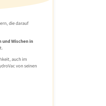
rn, die darauf
n
und
Wischen
in
t.
hkeit, auch im
HydroVac von seinen