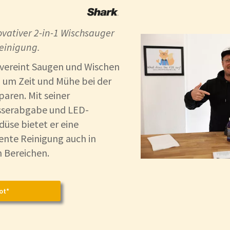
vativer 2-in-1 Wischsauger
reinigung.
vereint Saugen und Wischen
 um Zeit und Mühe bei der
aren. Mit seiner
sserabgabe und LED-
üse bietet er eine
iente Reinigung auch in
 Bereichen.
ot*