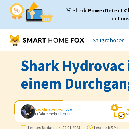
🚨 Shark
PowerDetect C
mit un
Saugroboter
Shark Hydrovac 
einem Durchgan
Geschrieben von
Joe
Te
Erfahre mehr
über uns
Wi
Letztes Update am:
22.01.2025
Lesezeit:
5 Min.