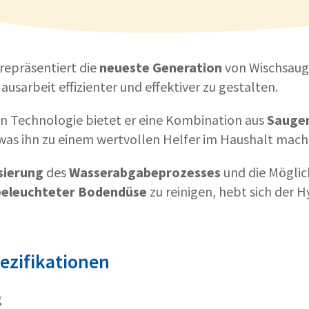
repräsentiert die
neueste
Generation
von Wischsauge
ausarbeit effizienter und effektiver zu gestalten.
en Technologie bietet er eine Kombination aus
Sauge
 was ihn zu einem wertvollen Helfer im Haushalt mach
sierung
des
Wasserabgabeprozesses
und die Möglic
beleuchteter
Bodendüse
zu reinigen, hebt sich der 
ezifikationen
g