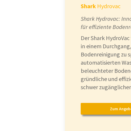
Shark
Hydrovac
Shark Hydrovac: Inno
für effiziente Boden
Der Shark HydroVac 
in einem Durchgang,
Bodenreinigung zu sp
automatisierten Wa
beleuchteter Bodend
gründliche und effiz
schwer zugänglichen
Zum Angeb