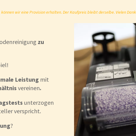
önnen wir eine Provision erhalten. Der Kaufpreis bleibt derselbe. Vielen Dank
Bodenreinigung
zu
iel!
imale
Leistung
mit
hältnis
vereinen
.
tagstests
unterzogen
eller verspricht.
dung
?