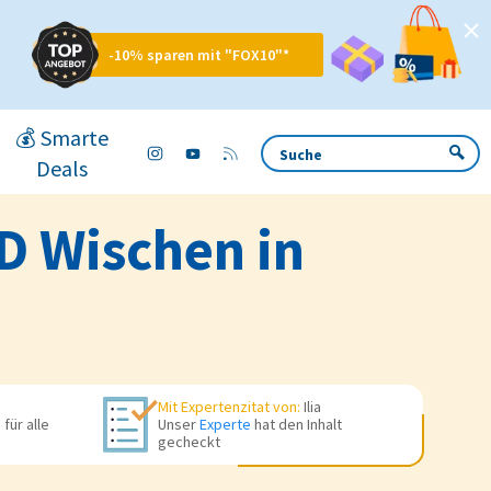
-10% sparen mit "FOX10"*
💰 Smarte
Deals
D Wischen in
Mit Expertenzitat von:
Ilia
für alle
Unser
Experte
hat den Inhalt
gecheckt