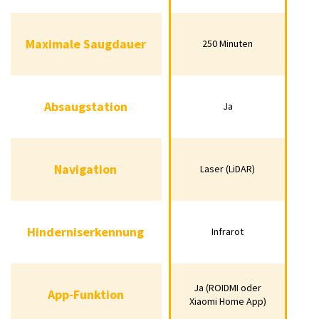
Maximale Saugdauer
250 Minuten
Maximale Saugdauer
250 Minuten
Absaugstation
Ja
Absaugstation
Ja
Navigation
Laser (LiDAR)
Navigation
Laser (LiDAR)
Hinderniserkennung
Infrarot
Hinderniserkennung
Infrarot
Ja (ROIDMI oder
App-Funktion
Ja (ROIDMI oder
App-Funktion
Xiaomi Home App)
Xiaomi Home App)