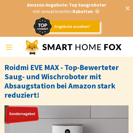
Amazon Angebote: Top Saugroboter
mit sensationellen
Rabatten
🤩
Angebote ansehen*
Toggle
navigation
Roidmi EVE MAX - Top-Bewerteter
Saug- und Wischroboter mit
Absaugstation bei Amazon stark
reduziert!