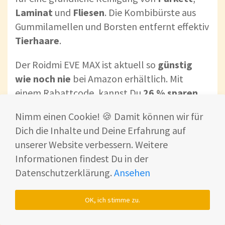
Laminat
und
Fliesen
. Die Kombibürste aus
Gummilamellen und Borsten entfernt effektiv
Tierhaare
.
Der Roidmi EVE MAX ist aktuell so
günstig
wie noch nie
bei Amazon erhältlich. Mit
einem Rabattcode, kannst Du
26 % sparen
,
was eine
Ersparnis
von
133 € bedeutet
!
Nimm einen Cookie! 🍪 Damit können wir für
Dich die Inhalte und Deine Erfahrung auf
Dieses
Angebot
macht das Modell
unserer Website verbessern. Weitere
unglaublich preiswert
und zu einem Must-
Informationen findest Du in der
have für alle
Sparfüchse
!
Datenschutzerklärung.
Ansehen
OK, ich stimme zu.
Top Angebote