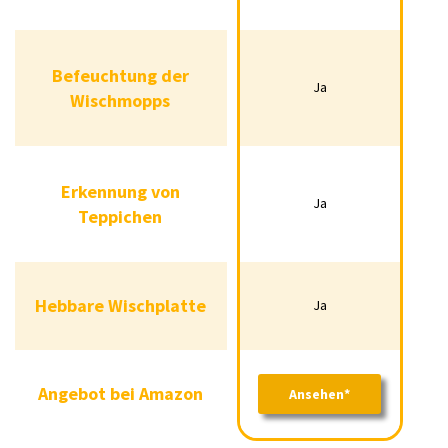
Befeuchtung der
Befeuchtung der
Ja
Ja
Wischmopps
Wischmopps
Erkennung von
Erkennung von
Ja
Ja
Teppichen
Teppichen
Hebbare Wischplatte
Ja
Hebbare Wischplatte
Ja
Angebot bei Amazon
Ansehen*
Angebot bei Amazon
Ansehen*