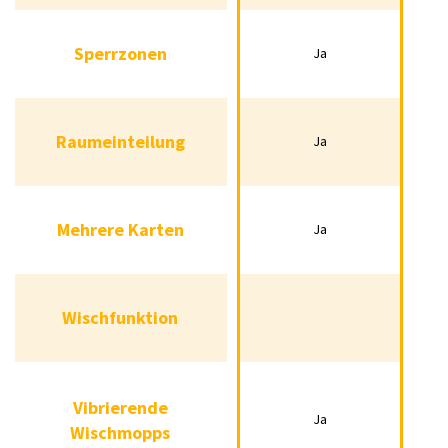
Sperrzonen
Ja
Sperrzonen
Ja
Raumeinteilung
Ja
Raumeinteilung
Ja
Mehrere Karten
Mehrere Karten
Ja
Ja
Wischfunktion
Wischfunktion
Vibrierende
Vibrierende
Ja
Ja
Wischmopps
Wischmopps