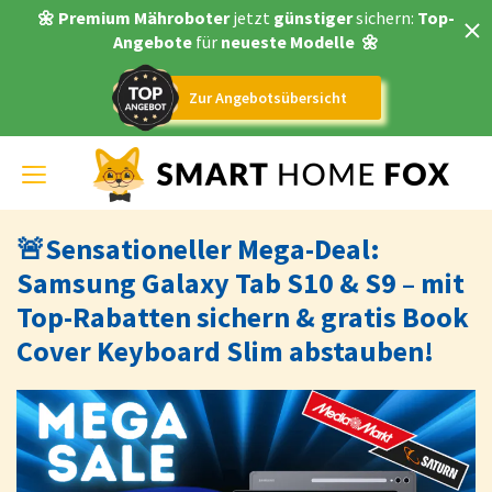
🌼 Premium Mähroboter
jetzt
günstiger
sichern:
Top-
Angebote
für
neueste Modelle
🌼
Zur Angebotsübersicht
Toggle
navigation
🚨Sensationeller Mega-Deal:
Samsung Galaxy Tab S10 & S9 – mit
Top-Rabatten sichern & gratis Book
Cover Keyboard Slim abstauben!