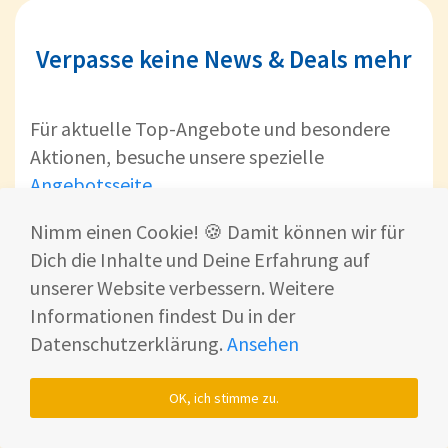
Verpasse keine News & Deals mehr
Für aktuelle Top-Angebote und besondere
Aktionen, besuche unsere spezielle
Angebotsseite
.
Nimm einen Cookie! 🍪 Damit können wir für
Ebenfalls empfehlenswert: Hier findest Du
Dich die Inhalte und Deine Erfahrung auf
weitere
News
zu Smart Home - und
unserer Website verbessern. Weitere
Technikthemen.
Informationen findest Du in der
Um sicherzustellen, dass Du keine unserer
Datenschutzerklärung.
Ansehen
exklusiven Deals verpasst, empfehlen wir Dir,
Dich für
unseren Newsletter anzumelden
.
OK, ich stimme zu.
Dort erhältst Du regelmäßig eine Auswahl der