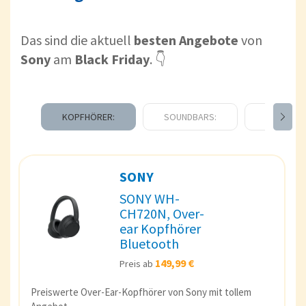
Das sind die aktuell
besten Angebote
von
Sony
am
Black Friday
. 👇
KOPFHÖRER:
SOUNDBARS:
BOXEN:
SONY
SONY WH-
CH720N, Over-
ear Kopfhörer
Bluetooth
149,99 €
Preis ab
Preiswerte Over-Ear-Kopfhörer von Sony mit tollem