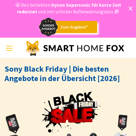
🤩 Den beliebten
Dyson
Supersonic für kurze Zeit
redurziet
und mit schicker Aufbewahrungsbox 🎁
Zum Angebot*
Toggle
navigation
Sony Black Friday | Die besten
Angebote in der Übersicht [2026]