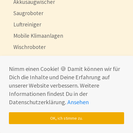
Akkusaugwischer
Saugroboter
Luftreiniger
Mobile Klimaanlagen
Wischroboter
Fensterroboter
Nimm einen Cookie! 🍪 Damit können wir für
Smartwatch
Dich die Inhalte und Deine Erfahrung auf
Drohnen
unserer Website verbessern. Weitere
Balkonkraftwerk
Informationen findest Du in der
Datenschutzerklärung.
Ansehen
Über uns
Haarstyler
OK, ich stimme zu.
Smart Home Systeme