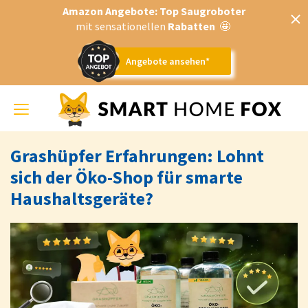
Amazon Angebote: Top Saugroboter
mit sensationellen
Rabatten
🤩
Angebote ansehen*
Toggle
navigation
Grashüpfer Erfahrungen: Lohnt
sich der Öko-Shop für smarte
Haushaltsgeräte?