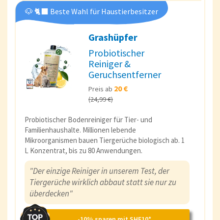
🐶 🐈‍⬛ Beste Wahl für Haustierbesitzer
Grashüpfer
Probiotischer
Reiniger &
Geruchsentferner
20 €
Preis ab
(24,99 €)
Probiotischer Bodenreiniger für Tier- und
Familienhaushalte. Millionen lebende
Mikroorganismen bauen Tiergerüche biologisch ab. 1
L Konzentrat, bis zu 80 Anwendungen.
"Der einzige Reiniger in unserem Test, der
Tiergerüche wirklich abbaut statt sie nur zu
überdecken"
-10% sparen mit SHF10*