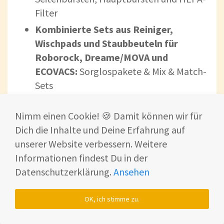
Filter
Kombinierte Sets aus Reiniger,
Wischpads und Staubbeuteln für
Roborock, Dreame/MOVA und
ECOVACS:
Sorglospakete & Mix & Match-
Sets
Nimm einen Cookie! 🍪 Damit können wir für
Tipp: Welches Zubehör für Deinen
Dich die Inhalte und Deine Erfahrung auf
Roborock passt und was es kostet,
unserer Website verbessern. Weitere
findest Du in unserer Übersicht zu
Informationen findest Du in der
Roborock Ersatzteile & Zubehör
.
Datenschutzerklärung.
Ansehen
FÜR WISCHROBOTER
SAUGROBOTER ZUBEHÖR
OK, ich stimme zu.