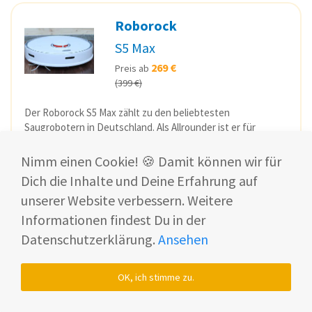
Roborock
S5 Max
269 €
Preis ab
(399 €)
Der Roborock S5 Max zählt zu den beliebtesten
Saugrobotern in Deutschland. Als Allrounder ist er für
beinah jede Wohnung geeignet. Mit toller Performance
konnte uns der Sauger im Test restlos überzeugen.
Nimm einen Cookie! 🍪 Damit können wir für
Dich die Inhalte und Deine Erfahrung auf
S5 Max bei Amazon*
unserer Website verbessern. Weitere
Informationen findest Du in der
Passenden Reiniger ansehen*
Datenschutzerklärung.
Ansehen
Zum Erfahrungsbericht
OK, ich stimme zu.
Preis-Leistung-Sieger 💸