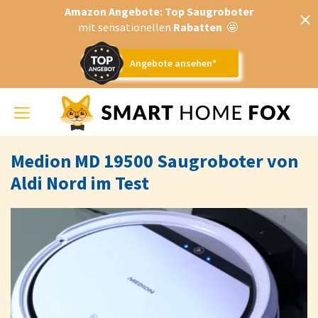
Amazon Angebote: Top Saugroboter
mit sensationellen
Rabatten
🤩
Angebote ansehen*
Toggle
navigation
Medion MD 19500 Saugroboter von
Aldi Nord im Test