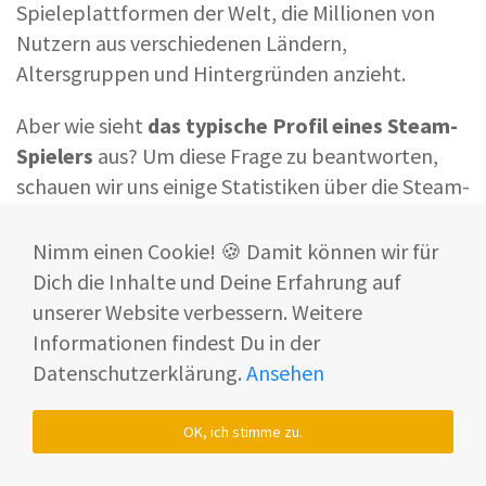
Spieleplattformen der Welt, die Millionen von
Nutzern aus verschiedenen Ländern,
Altersgruppen und Hintergründen anzieht.
Aber wie sieht
das typische Profil
eines Steam-
Spielers
aus? Um diese Frage zu beantworten,
schauen wir uns einige Statistiken über die Steam-
User an.
Nimm einen Cookie! 🍪 Damit können wir für
Dich die Inhalte und Deine Erfahrung auf
Geschlechterverteilung der Steam-User
unserer Website verbessern. Weitere
Informationen findest Du in der
Die Steam-Community ist ein vielfältiger Raum,
Datenschutzerklärung.
Ansehen
der
sowohl von Männern als auch von Frauen
repräsentiert wird.
OK, ich stimme zu.
Die folgende Statistik gibt an, dass
73,29 %