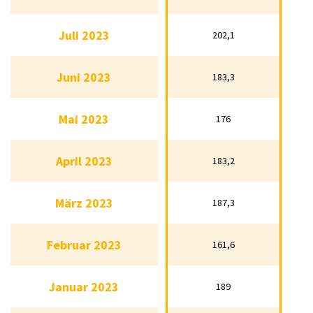
Juli 2023
Juli 2023
202,1
202,1
Juni 2023
Juni 2023
183,3
183,3
Mai 2023
Mai 2023
176
176
April 2023
April 2023
183,2
183,2
März 2023
187,3
März 2023
187,3
Februar 2023
161,6
Februar 2023
161,6
Januar 2023
189
Januar 2023
189