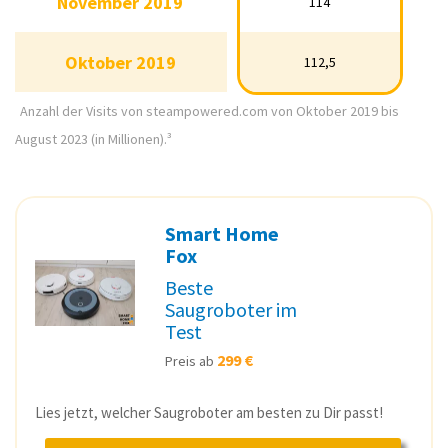
November 2019
114
November 2019
114
Oktober 2019
112,5
Oktober 2019
112,5
Anzahl der Visits von steampowered.com von Oktober 2019 bis
August 2023 (in Millionen).³
Smart Home
Fox
Beste
Saugroboter im
Test
299 €
Preis ab
Lies jetzt, welcher Saugroboter am besten zu Dir passt!