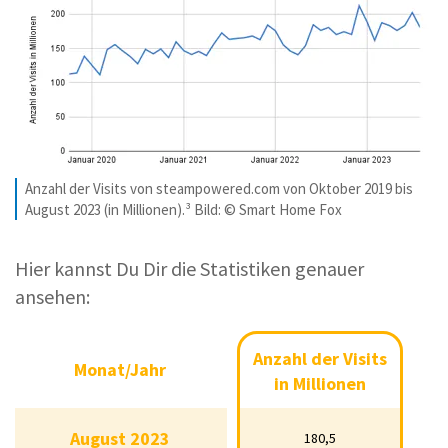
Anzahl der Visits von steampowered.com von Oktober 2019 bis
August 2023 (in Millionen).³ Bild: © Smart Home Fox
Hier kannst Du Dir die Statistiken genauer
ansehen:
Anzahl der Visits
Anzahl der Visits in
Monat/Jahr
Monat/Jahr
Millionen
in Millionen
August 2023
August 2023
180,5
180,5