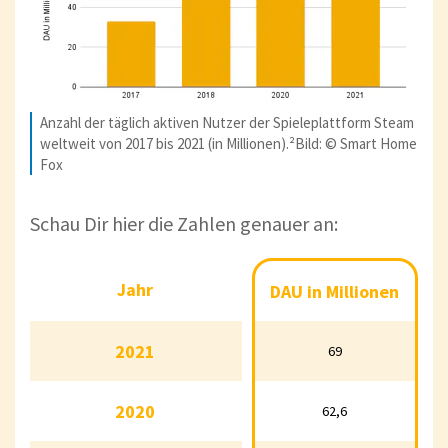
Anzahl der täglich aktiven Nutzer der Spieleplattform Steam
weltweit von 2017 bis 2021 (in Millionen).²Bild: © Smart Home
Fox
Schau Dir hier die Zahlen genauer an:
Jahr
Jahr
DAU in Millionen
DAU in Millionen
2021
2021
69
69
2020
2020
62,6
62,6