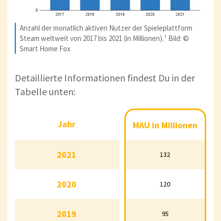
Anzahl der monatlich aktiven Nutzer der Spieleplattform
Steam weltweit von 2017 bis 2021 (in Millionen).¹ Bild: ©
Smart Home Fox
Detaillierte Informationen findest Du in der
Tabelle unten:
Jahr
Jahr
MAU in Millionen
MAU in Millionen
2021
2021
132
132
2020
2020
120
120
2019
2019
95
95