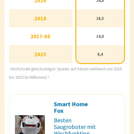
2020
2020
24,8
24,8
2018
2018
18,5
18,5
2017-08
14,0
2017-08
14,0
2015
8,4
2015
8,4
Höchstzahl gleichzeitiger Spieler auf Steam weltweit von 2015
bis 2023 (in Millionen).⁴
Smart Home
Fox
Besten
Saugroboter mit
Wischfunktion.