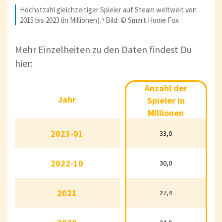
Höchstzahl gleichzeitiger Spieler auf Steam weltweit von
2015 bis 2023 (in Millionen).⁴ Bild: © Smart Home Fox
Mehr Einzelheiten zu den Daten findest Du
hier:
Anzahl der
Anzahl der Spieler in
Jahr
Jahr
Spieler in
Millionen
Millionen
2023-01
2023-01
33,0
33,0
2022-10
2022-10
30,0
30,0
2021
2021
27,4
27,4