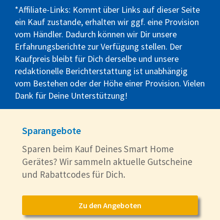
*Affiliate-Links: Kommt über Links auf dieser Seite
ein Kauf zustande, erhalten wir ggf. eine Provision
vom Händler. Dadurch können wir Dir unsere
Erfahrungsberichte zur Verfügung stellen. Der
Kaufpreis bleibt für Dich derselbe und unsere
redaktionelle Berichterstattung ist unabhängig
vom Bestehen oder der Höhe einer Provision. Vielen
Dank für Deine Unterstützung!
Sparangebote
Sparen beim Kauf Deines Smart Home
Gerätes? Wir sammeln aktuelle Gutscheine
und Rabattcodes für Dich.
Zu den Angeboten