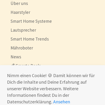
Über uns
Haarstyler
Smart Home Systeme
Lautsprecher
Smart Home Trends
Mähroboter
News
💰 Smarte Deals
Beste China Shops
Nimm einen Cookie! 🍪 Damit können wir für
Dich die Inhalte und Deine Erfahrung auf
Ultraschallreinigungsgerät
unserer Website verbessern. Weitere
Informationen findest Du in der
Datenschutzerklärung.
Ansehen
© 2026
www.smart-home-fox.de