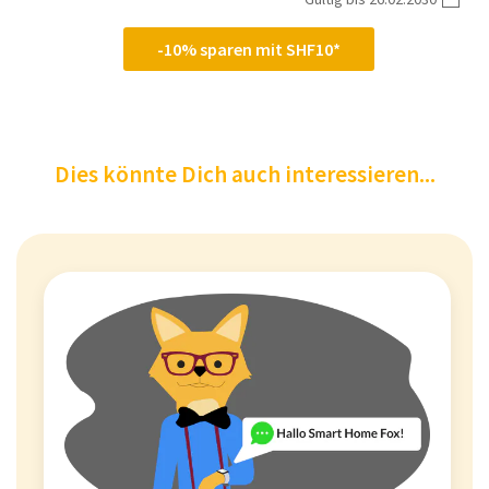
-10% sparen mit SHF10*
Dies könnte Dich auch interessieren...