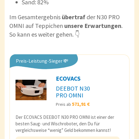
Sand: 82%
Im Gesamtergebnis
übertraf
der N30 PRO
OMNI auf Teppichen
unsere Erwartungen
.
So kann es weiter gehen. 👇
Preis-Leistung-Sieger 💸
ECOVACS
DEEBOT N30
PRO OMNI
571,91 €
Preis ab
Der ECOVACS DEEBOT N30 PRO OMNI ist einer der
besten Saug- und Wischroboter, den Du für
vergleichsweise “wenig” Geld bekommen kannst!