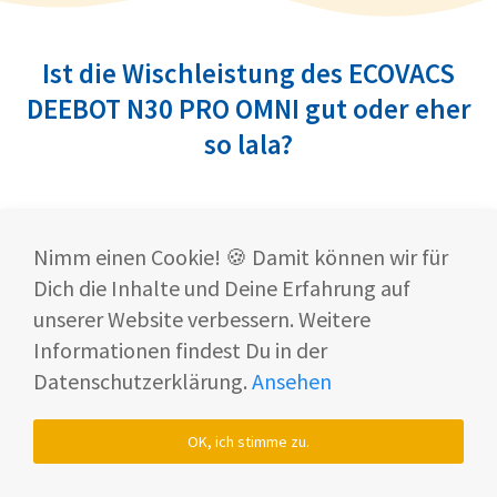
Ist die Wischleistung des ECOVACS
DEEBOT N30 PRO OMNI gut oder eher
so lala?
Der ECOVACS DEEBOT N30 PRO OMNI setzt beim
Wischen
auf die bewährte
OZMO Turbo 2.0
Nimm einen Cookie! 🍪 Damit können wir für
Technologie
.
Dich die Inhalte und Deine Erfahrung auf
unserer Website verbessern. Weitere
Die rotierenden Wischpads sollen Deine Böden
Informationen findest Du in der
sogar von eingetrocknetem Schmutz entfernen
Datenschutzerklärung.
Ansehen
können.
OK, ich stimme zu.
Falls Du nicht nur saubere Böden, sondern auch
einen
frischen Duft
möchtest, haben wir weiter