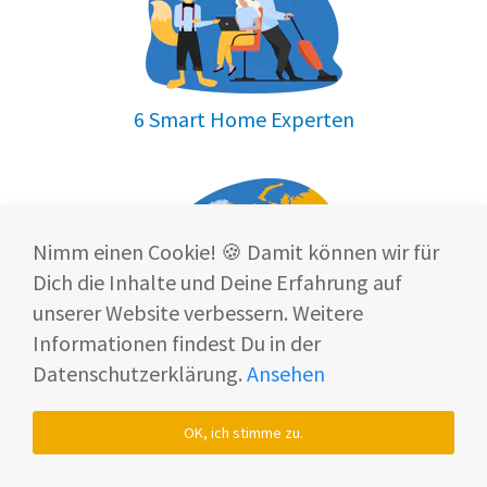
6 Smart Home Experten
Nimm einen Cookie! 🍪 Damit können wir für
Dich die Inhalte und Deine Erfahrung auf
unserer Website verbessern. Weitere
ist europaweit vertreten
Smart Home Fox
Informationen findest Du in der
Datenschutzerklärung.
Ansehen
OK, ich stimme zu.